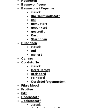
Neuheiten
Baumwollfleece
Baumwolle / Popeline
zurück
Bio Baumwollstoff
uni
gemustert
gepunktet
gestreift
Karo
Sternchen
Bündchen
zurück
Uni
meliert
Canvas
Cordstoffe
zurück
Cord Jersey
Breitcord
Feincord
Cordstoffe gemustert
Fibre Mood
Frottee
Filz
Hosenstoff
Jackenstoff
zurück