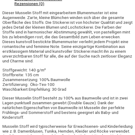
Rezensionen (0)
Dieser Musselin Stoff mit eingearbeitem Blumenmuster ist eine
Augenweide. Zarte, kleine Blümchen winden sich über die gesamte
Oberfläche des Stoffs. Die Stickerei ist von höchster Qualität und zeigt
jedes Detail der kleinen Blumen und
Lochstickerei
. Die Farben der
Stoffe sind in harmonischer Abstimmung gewählt, von pastelligen mint
bis zu lebendigen rost, die das Gesamtbild zum Leben erwecken.
Dieses kunstvoll bestickte Blumenmuster verleiht jedem Projekt eine
romantische und feminine Note. Seine einzigartige Kombination aus
erstklassigem Material und kunstvoller Stickerei macht ihn zu einem
unverzichtbaren Stoff für alle, die auf der Suche nach zeitloser Eleganz
und Charme sind.
Stoffgewicht: 140 g/m²
Stoffbreite: 135 cm
Zusammensetzung: 100% Baumwolle
Zertifizierung : Öko-Tex-100
Waschbarkeit Empfehlung: 30 Grad
Dieser Musselin Stoff besteht zu 100% aus Baumwolle und ist in zwei
Lagen punktuell zusammen gewebt (Double Gauze). Dank der
natürlichen Eigenschaften von Baumwolle ist Musselin der perfekte
Frühlings- und Sommerstoff und bestens geeignet als Baby- und
Kinderstoff.
Musselin Stoff wird typischerweise für Erwachsenen- und Kinderleidung
wie z. B. Damenblusen, Tunika, Hemden, Kleider und Röcke verwendet.