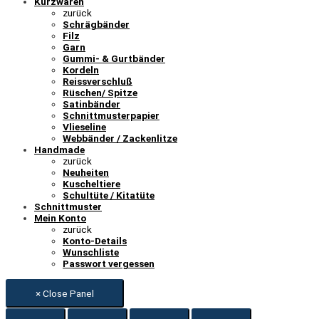
Kurzwaren
zurück
Schrägbänder
Filz
Garn
Gummi- & Gurtbänder
Kordeln
Reissverschluß
Rüschen/ Spitze
Satinbänder
Schnittmusterpapier
Vlieseline
Webbänder / Zackenlitze
Handmade
zurück
Neuheiten
Kuscheltiere
Schultüte / Kitatüte
Schnittmuster
Mein Konto
zurück
Konto-Details
Wunschliste
Passwort vergessen
× Close Panel