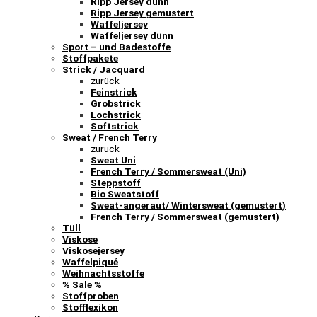
Ripp Jersey dünn
Ripp Jersey gemustert
Waffeljersey
Waffeljersey dünn
Sport – und Badestoffe
Stoffpakete
Strick / Jacquard
zurück
Feinstrick
Grobstrick
Lochstrick
Softstrick
Sweat / French Terry
zurück
Sweat Uni
French Terry / Sommersweat (Uni)
Steppstoff
Bio Sweatstoff
Sweat-angeraut/ Wintersweat (gemustert)
French Terry / Sommersweat (gemustert)
Tüll
Viskose
Viskosejersey
Waffelpiqué
Weihnachtsstoffe
% Sale %
Stoffproben
Stofflexikon