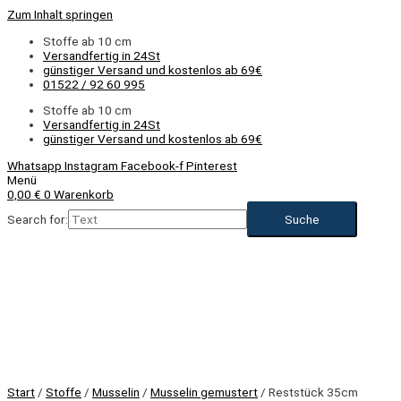
Zum Inhalt springen
Stoffe ab 10 cm
Versandfertig in 24St
günstiger Versand und kostenlos ab 69€
01522 / 92 60 995
Stoffe ab 10 cm
Versandfertig in 24St
günstiger Versand und kostenlos ab 69€
Whatsapp
Instagram
Facebook-f
Pinterest
Menü
0,00
€
0
Warenkorb
Search for:
Start
/
Stoffe
/
Musselin
/
Musselin gemustert
/ Reststück 35cm