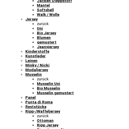
Jacken Steppstoff
Mantel
Softshell
Walk / Wolle
Jersey
zurück
Uni
Bio Jersey
Blumen
gemustert
Jeansjersey
Kinderstoffe
Kunstleder
Leinen
Minky / Nicki
Modaljersey
Musselin
zurück
Musselin Uni
Bio Musselin
Musselin gemustert
Panel
Punta di Roma
Reststücke
Ripp-/Waffeljersey
zurück
Ottoman
Ripp Jersey