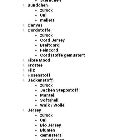
Sternchen
Bündchen
zurück
Uni
meliert
Canvas
Cordstoffe
zurück
Cord Jersey
Breitcord
Feincord
Cordstoffe gemustert
Fibre Mood
Frottee
Filz
Hosenstoff
Jackenstoff
zurück
Jacken Steppstoff
Mantel
Softshell
Walk / Wolle
Jersey
zurück
Uni
Bio Jersey
Blumen
gemustert