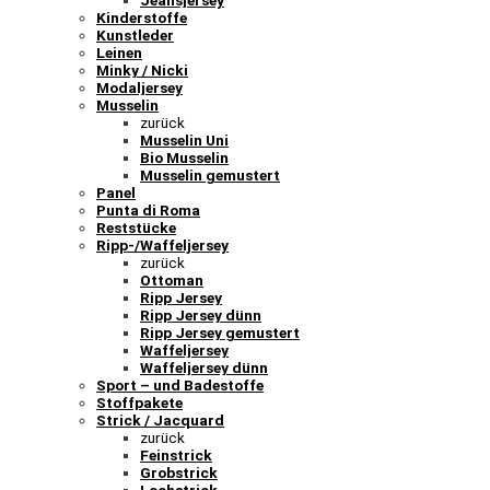
Jeansjersey
Kinderstoffe
Kunstleder
Leinen
Minky / Nicki
Modaljersey
Musselin
zurück
Musselin Uni
Bio Musselin
Musselin gemustert
Panel
Punta di Roma
Reststücke
Ripp-/Waffeljersey
zurück
Ottoman
Ripp Jersey
Ripp Jersey dünn
Ripp Jersey gemustert
Waffeljersey
Waffeljersey dünn
Sport – und Badestoffe
Stoffpakete
Strick / Jacquard
zurück
Feinstrick
Grobstrick