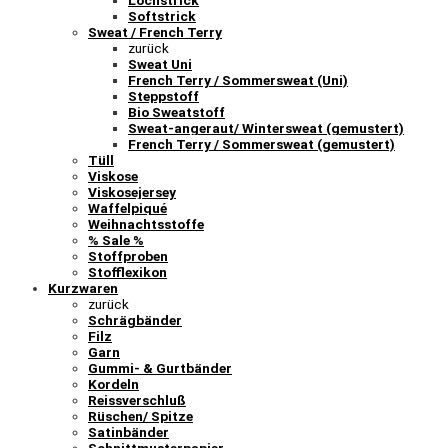
Lochstrick
Softstrick
Sweat / French Terry
zurück
Sweat Uni
French Terry / Sommersweat (Uni)
Steppstoff
Bio Sweatstoff
Sweat-angeraut/ Wintersweat (gemustert)
French Terry / Sommersweat (gemustert)
Tüll
Viskose
Viskosejersey
Waffelpiqué
Weihnachtsstoffe
% Sale %
Stoffproben
Stofflexikon
Kurzwaren
zurück
Schrägbänder
Filz
Garn
Gummi- & Gurtbänder
Kordeln
Reissverschluß
Rüschen/ Spitze
Satinbänder