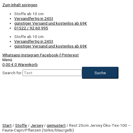
Zum Inhalt springen
Stoffe ab 10 cm
Versandfertig in 24St
günstiger Versand und kostenlos ab 69€
01522 / 92 60 995
Stoffe ab 10 cm
Versandfertig in 24St
günstiger Versand und kostenlos ab 69€
Whatsapp
Instagram
Facebook-f
Pinterest
Menü
0,00
€
0
Warenkorb
Search for:
Start
/
Stoffe
/
Jersey
/
gemustert
/ Rest 25cm Jersey Öko-Tex-100 –
Fauna-Capri/Pflanzen (türkis/blau/gelb)