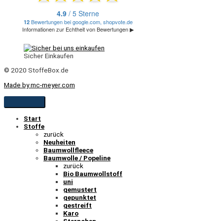
Sicher Einkaufen
© 2020 StoffeBox.de
Made by mc-meyer.com
Start
Stoffe
zurück
Neuheiten
Baumwollfleece
Baumwolle / Popeline
zurück
Bio Baumwollstoff
uni
gemustert
gepunktet
gestreift
Karo