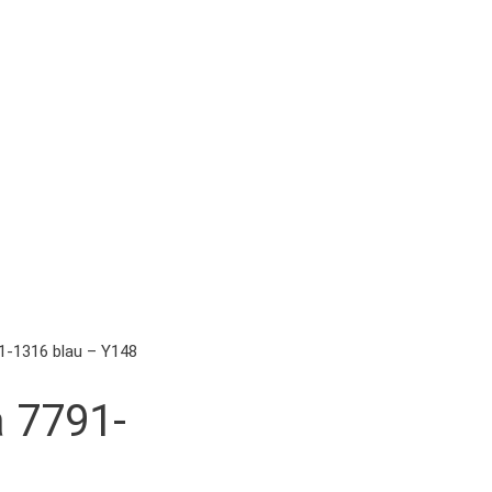
91-1316 blau – Y148
a 7791-