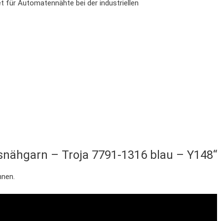
t für Automatennähte bei der industriellen
tsnähgarn – Troja 7791-1316 blau – Y148“
nnen.