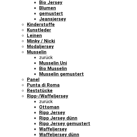
Bio Jersey
Blumen
gemustert
Jeansjersey
Kinderstoffe
Kunstleder
Leinen
Minky / Nicki
Modaljersey
Musselin
zurück
Musselin Uni
Bio Musselin
Musselin gemustert
Panel
Punta di Roma
Reststücke
Ripp-/Waffeljersey
zurück
Ottoman
Ripp Jersey
Ripp Jersey dünn
Ripp Jersey gemustert
Waffeljersey
Waffeljersey dünn