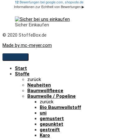
Sicher Einkaufen
© 2020 StoffeBox.de
Made by mc-meyer.com
Start
Stoffe
zurück
Neuheiten
Baumwollfleece
Baumwolle / Popeline
zurück
Bio Baumwollstoff
uni
gemustert
gepunktet
gestreift
Karo