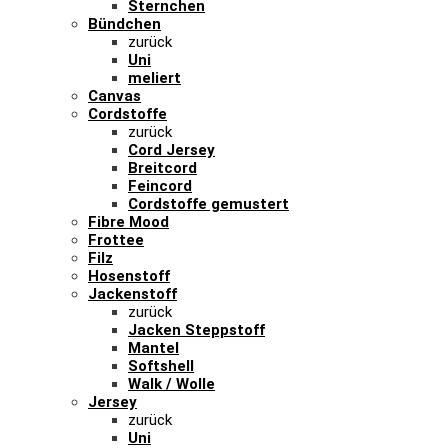
Sternchen
Bündchen
zurück
Uni
meliert
Canvas
Cordstoffe
zurück
Cord Jersey
Breitcord
Feincord
Cordstoffe gemustert
Fibre Mood
Frottee
Filz
Hosenstoff
Jackenstoff
zurück
Jacken Steppstoff
Mantel
Softshell
Walk / Wolle
Jersey
zurück
Uni