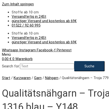
Zum Inhalt springen
Stoffe ab 10 cm
Versandfertig in 24St
günstiger Versand und kostenlos ab 69€
01522 / 92 60 995
Stoffe ab 10 cm
Versandfertig in 24St
günstiger Versand und kostenlos ab 69€
Whatsapp
Instagram
Facebook-f
Pinterest
Menü
0,00
€
0
Warenkorb
Search for:
Start
/
Kurzwaren
/
Garn
/
Nähgarn
/ Qualitätsnähgarn – Troja 77
Qualitätsnähgarn – Troj
1316 blau – Y148