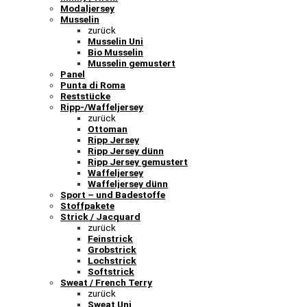
Modaljersey
Musselin
zurück
Musselin Uni
Bio Musselin
Musselin gemustert
Panel
Punta di Roma
Reststücke
Ripp-/Waffeljersey
zurück
Ottoman
Ripp Jersey
Ripp Jersey dünn
Ripp Jersey gemustert
Waffeljersey
Waffeljersey dünn
Sport – und Badestoffe
Stoffpakete
Strick / Jacquard
zurück
Feinstrick
Grobstrick
Lochstrick
Softstrick
Sweat / French Terry
zurück
Sweat Uni