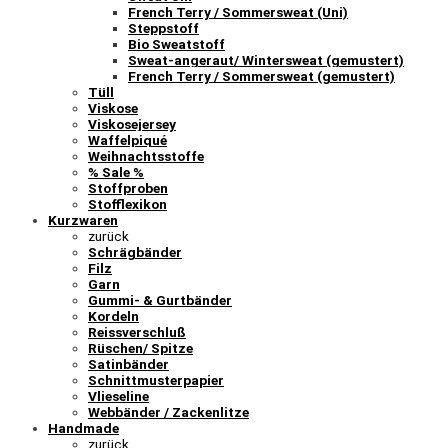
French Terry / Sommersweat (Uni)
Steppstoff
Bio Sweatstoff
Sweat-angeraut/ Wintersweat (gemustert)
French Terry / Sommersweat (gemustert)
Tüll
Viskose
Viskosejersey
Waffelpiqué
Weihnachtsstoffe
% Sale %
Stoffproben
Stofflexikon
Kurzwaren
zurück
Schrägbänder
Filz
Garn
Gummi- & Gurtbänder
Kordeln
Reissverschluß
Rüschen/ Spitze
Satinbänder
Schnittmusterpapier
Vlieseline
Webbänder / Zackenlitze
Handmade
zurück