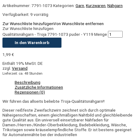
Artikelnummer:
7791-1073
Kategorien:
Garn
,
Kurzwaren
,
Nähgarn
Verfügbarkeit:
9 vorrätig
Zur Wunschliste hinzufügen
Von Wunschliste entfernen
Zur Wunschliste hinzufügen
Qualitätsnähgarn - Troja 7791-1073 puder - Y119 Menge
In den Warenkorb
1,99
€
Enthält 19% MwSt. DE
zzgl.
Versand
Lieferzeit: ca. 48 Stunden
Beschreibung
Zusätzliche Informationen
Rezensionen (0)
Wir führen das allseits beliebte Troja-Qualitätsnähgarn!!
Dieser reißfeste Zweifachzwirn zeichnet sich durch optimale
Näheigenschaften, einem gleichmäßigen Nahtbild und gleichbleibende
gute Qualität aus. E
in universell einsetzbarer Nähfaden für
Damen-/Herren-/Kinder-Oberbekleidung, Badebekleidung, Wäsche,
Trikotagen sowie kräuselempfindliche Stoffe. Er ist bestens geeignet
für Automatennähte bei der industriellen