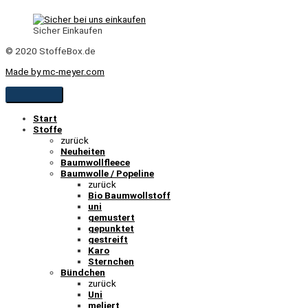
Sicher Einkaufen
© 2020 StoffeBox.de
Made by mc-meyer.com
Start
Stoffe
zurück
Neuheiten
Baumwollfleece
Baumwolle / Popeline
zurück
Bio Baumwollstoff
uni
gemustert
gepunktet
gestreift
Karo
Sternchen
Bündchen
zurück
Uni
meliert