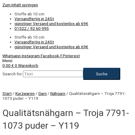
Zum Inhalt springen
Stoffe ab 10 cm
Versandfertig in 24St
günstiger Versand und kostenlos ab 69€
01522 / 92 60 995
Stoffe ab 10 cm
Versandfertig in 24St
günstiger Versand und kostenlos ab 69€
Whatsapp
Instagram
Facebook-f
Pinterest
Menü
0,00
€
0
Warenkorb
Search for:
Start
/
Kurzwaren
/
Garn
/
Nähgarn
/ Qualitätsnähgarn – Troja 7791-
1073 puder – Y119
Qualitätsnähgarn – Troja 7791-
1073 puder – Y119