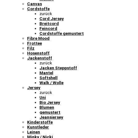
Canvas
Cordstoffe
zurück
Cord Jersey
Breitcord
Feincord
Cordstoffe gemustert
Fibre Mood
Frottee
Filz
Hosenstoff
Jackenstoff
zurück
Jacken Steppstoff
Mantel
Softshell
Walk / Wolle
Jersey
zurück
Uni
Bio Jersey
Blumen
gemustert
Jeansjersey
Kinderstoffe
Kunstleder
Leinen
Minky / Nicki