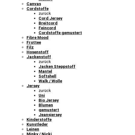
Canvas
Cordstoffe
zurück
Cord Jersey
Breitcord
Feincord
Cordstoffe gemustert
Fibre Mood
Frottee
Filz
Hosenstoff
Jackenstoff
zurück
Jacken Steppstoff
Mantel
Softshell
Walk / Wolle
Jersey
zurück
Uni
Bio Jersey
Blumen
gemustert
Jeansjersey
Kinderstoffe
Kunstleder
Leinen
Minky / Nicki