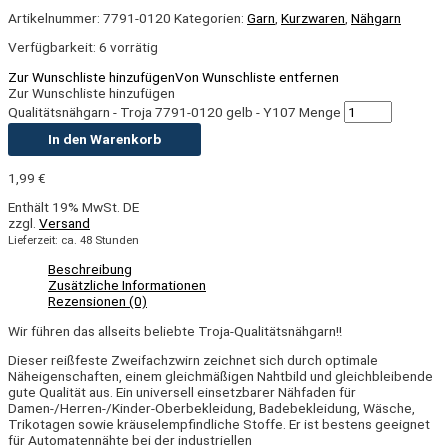
Artikelnummer:
7791-0120
Kategorien:
Garn
,
Kurzwaren
,
Nähgarn
Verfügbarkeit:
6 vorrätig
Zur Wunschliste hinzufügen
Von Wunschliste entfernen
Zur Wunschliste hinzufügen
Qualitätsnähgarn - Troja 7791-0120 gelb - Y107 Menge
In den Warenkorb
1,99
€
Enthält 19% MwSt. DE
zzgl.
Versand
Lieferzeit: ca. 48 Stunden
Beschreibung
Zusätzliche Informationen
Rezensionen (0)
Wir führen das allseits beliebte Troja-Qualitätsnähgarn!!
Dieser reißfeste Zweifachzwirn zeichnet sich durch optimale
Näheigenschaften, einem gleichmäßigen Nahtbild und gleichbleibende
gute Qualität aus. E
in universell einsetzbarer Nähfaden für
Damen-/Herren-/Kinder-Oberbekleidung, Badebekleidung, Wäsche,
Trikotagen sowie kräuselempfindliche Stoffe. Er ist bestens geeignet
für Automatennähte bei der industriellen