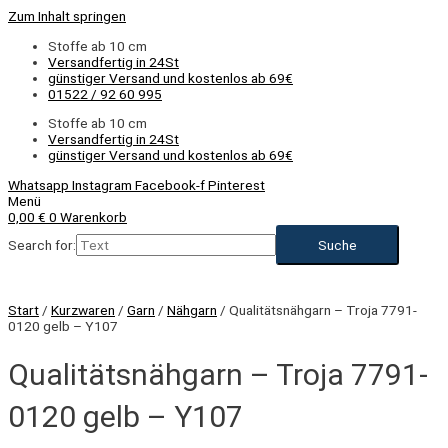
Zum Inhalt springen
Stoffe ab 10 cm
Versandfertig in 24St
günstiger Versand und kostenlos ab 69€
01522 / 92 60 995
Stoffe ab 10 cm
Versandfertig in 24St
günstiger Versand und kostenlos ab 69€
Whatsapp
Instagram
Facebook-f
Pinterest
Menü
0,00
€
0
Warenkorb
Search for:
Start
/
Kurzwaren
/
Garn
/
Nähgarn
/ Qualitätsnähgarn – Troja 7791-
0120 gelb – Y107
Qualitätsnähgarn – Troja 7791-
0120 gelb – Y107