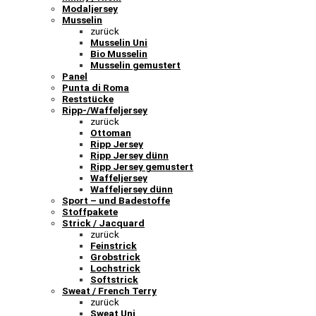
Modaljersey
Musselin
zurück
Musselin Uni
Bio Musselin
Musselin gemustert
Panel
Punta di Roma
Reststücke
Ripp-/Waffeljersey
zurück
Ottoman
Ripp Jersey
Ripp Jersey dünn
Ripp Jersey gemustert
Waffeljersey
Waffeljersey dünn
Sport – und Badestoffe
Stoffpakete
Strick / Jacquard
zurück
Feinstrick
Grobstrick
Lochstrick
Softstrick
Sweat / French Terry
zurück
Sweat Uni