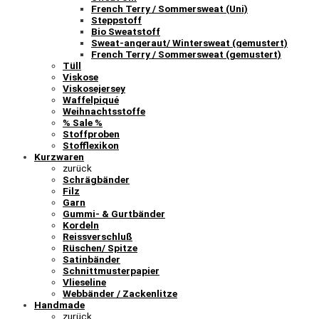
French Terry / Sommersweat (Uni)
Steppstoff
Bio Sweatstoff
Sweat-angeraut/ Wintersweat (gemustert)
French Terry / Sommersweat (gemustert)
Tüll
Viskose
Viskosejersey
Waffelpiqué
Weihnachtsstoffe
% Sale %
Stoffproben
Stofflexikon
Kurzwaren
zurück
Schrägbänder
Filz
Garn
Gummi- & Gurtbänder
Kordeln
Reissverschluß
Rüschen/ Spitze
Satinbänder
Schnittmusterpapier
Vlieseline
Webbänder / Zackenlitze
Handmade
zurück