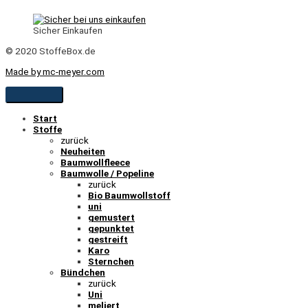
Sicher Einkaufen
© 2020 StoffeBox.de
Made by mc-meyer.com
Start
Stoffe
zurück
Neuheiten
Baumwollfleece
Baumwolle / Popeline
zurück
Bio Baumwollstoff
uni
gemustert
gepunktet
gestreift
Karo
Sternchen
Bündchen
zurück
Uni
meliert