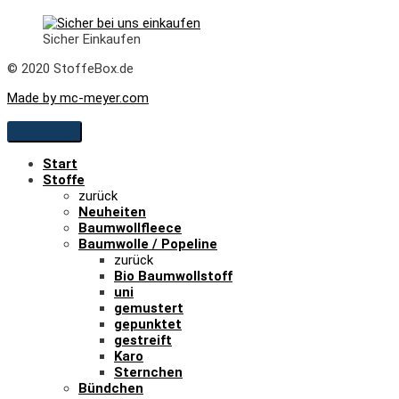
Sicher Einkaufen
© 2020 StoffeBox.de
Made by mc-meyer.com
Start
Stoffe
zurück
Neuheiten
Baumwollfleece
Baumwolle / Popeline
zurück
Bio Baumwollstoff
uni
gemustert
gepunktet
gestreift
Karo
Sternchen
Bündchen