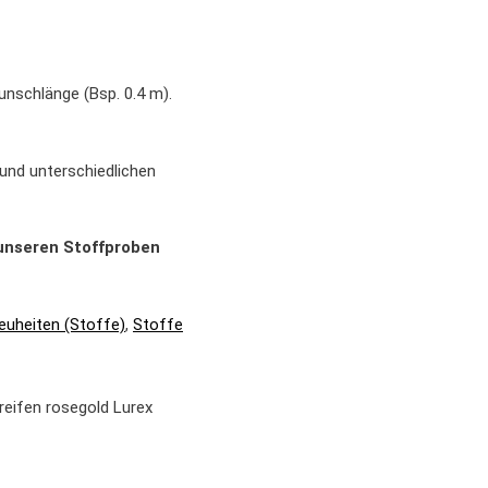
unschlänge (Bsp. 0.4 m).
 und unterschiedlichen
e unseren Stoffproben
euheiten (Stoffe)
,
Stoffe
reifen rosegold Lurex