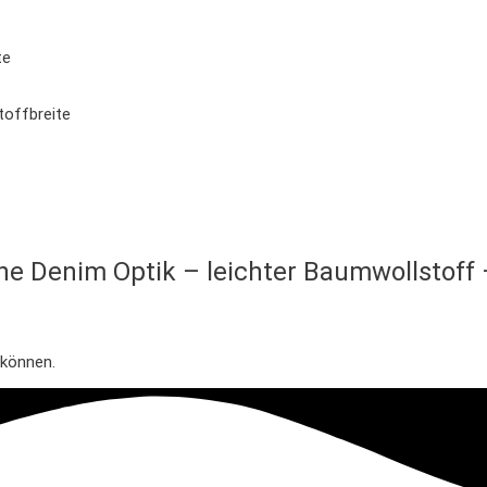
te
offbreite
ne Denim Optik – leichter Baumwollstoff –
 können.