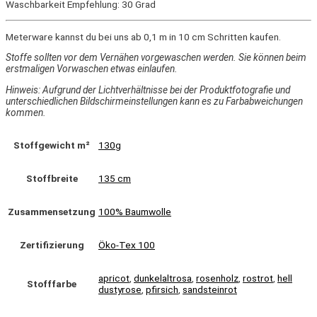
Waschbarkeit Empfehlung: 30 Grad
Meterware kannst du bei uns ab 0,1 m in 10 cm Schritten kaufen.
Stoffe sollten vor dem Vernähen vorgewaschen werden. Sie können beim
erstmaligen Vorwaschen etwas einlaufen.
Hinweis: Aufgrund der Lichtverhältnisse bei der Produktfotografie und
unterschiedlichen Bildschirmeinstellungen kann es zu Farbabweichungen
kommen.
Stoffgewicht m²
130g
Stoffbreite
135 cm
Zusammensetzung
100% Baumwolle
Zertifizierung
Öko-Tex 100
apricot
,
dunkelaltrosa
,
rosenholz
,
rostrot
,
hell
Stofffarbe
dustyrose
,
pfirsich
,
sandsteinrot