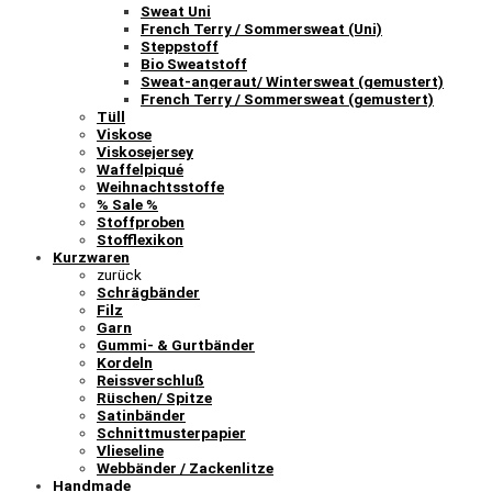
Sweat Uni
French Terry / Sommersweat (Uni)
Steppstoff
Bio Sweatstoff
Sweat-angeraut/ Wintersweat (gemustert)
French Terry / Sommersweat (gemustert)
Tüll
Viskose
Viskosejersey
Waffelpiqué
Weihnachtsstoffe
% Sale %
Stoffproben
Stofflexikon
Kurzwaren
zurück
Schrägbänder
Filz
Garn
Gummi- & Gurtbänder
Kordeln
Reissverschluß
Rüschen/ Spitze
Satinbänder
Schnittmusterpapier
Vlieseline
Webbänder / Zackenlitze
Handmade