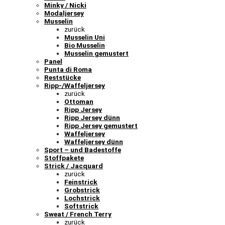
Minky / Nicki
Modaljersey
Musselin
zurück
Musselin Uni
Bio Musselin
Musselin gemustert
Panel
Punta di Roma
Reststücke
Ripp-/Waffeljersey
zurück
Ottoman
Ripp Jersey
Ripp Jersey dünn
Ripp Jersey gemustert
Waffeljersey
Waffeljersey dünn
Sport – und Badestoffe
Stoffpakete
Strick / Jacquard
zurück
Feinstrick
Grobstrick
Lochstrick
Softstrick
Sweat / French Terry
zurück