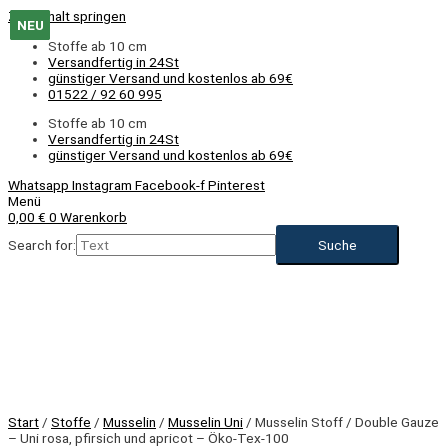
Zum Inhalt springen
NEU
NEU
NEU
NEU
NEU
NEU
NEU
NEU
NEU
Stoffe ab 10 cm
Versandfertig in 24St
günstiger Versand und kostenlos ab 69€
01522 / 92 60 995
Stoffe ab 10 cm
Versandfertig in 24St
günstiger Versand und kostenlos ab 69€
Whatsapp
Instagram
Facebook-f
Pinterest
Menü
0,00
€
0
Warenkorb
Search for:
NEU
Start
/
Stoffe
/
Musselin
/
Musselin Uni
/ Musselin Stoff / Double Gauze
– Uni rosa, pfirsich und apricot – Öko-Tex-100