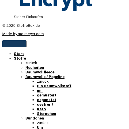
Sicher Einkaufen
© 2020 StoffeBox.de
Made by mc-meyer.com
Start
Stoffe
zurück
Neuheiten
Baumwollfleece
Baumwolle / Popeline
zurück
Bio Baumwollstoff
uni
gemustert
gepunktet
gestreift
Karo
Sternchen
Bündchen
zurück
Uni