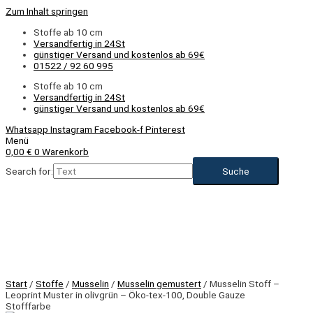
Zum Inhalt springen
Stoffe ab 10 cm
Versandfertig in 24St
günstiger Versand und kostenlos ab 69€
01522 / 92 60 995
Stoffe ab 10 cm
Versandfertig in 24St
günstiger Versand und kostenlos ab 69€
Whatsapp
Instagram
Facebook-f
Pinterest
Menü
0,00
€
0
Warenkorb
Search for:
Start
/
Stoffe
/
Musselin
/
Musselin gemustert
/ Musselin Stoff –
Leoprint Muster in olivgrün – Öko-tex-100, Double Gauze
Stofffarbe