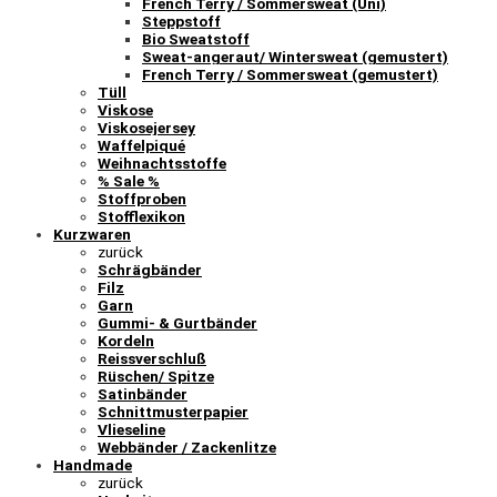
French Terry / Sommersweat (Uni)
Steppstoff
Bio Sweatstoff
Sweat-angeraut/ Wintersweat (gemustert)
French Terry / Sommersweat (gemustert)
Tüll
Viskose
Viskosejersey
Waffelpiqué
Weihnachtsstoffe
% Sale %
Stoffproben
Stofflexikon
Kurzwaren
zurück
Schrägbänder
Filz
Garn
Gummi- & Gurtbänder
Kordeln
Reissverschluß
Rüschen/ Spitze
Satinbänder
Schnittmusterpapier
Vlieseline
Webbänder / Zackenlitze
Handmade
zurück