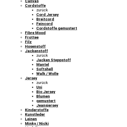
Canvas
Cordstoffe
zurück
Cord Jersey
Breitcord
Feincord
Cordstoffe gemustert
Fibre Mood
Frottee
Filz
Hosenstoff
Jackenstoff
zurück
Jacken Steppstoff
Mantel
Softshell
Walk / Wolle
Jersey
zurück
Uni
Bio Jersey
Blumen
gemustert
Jeansjersey
Kinderstoffe
Kunstleder
Leinen
Minky / Nicki