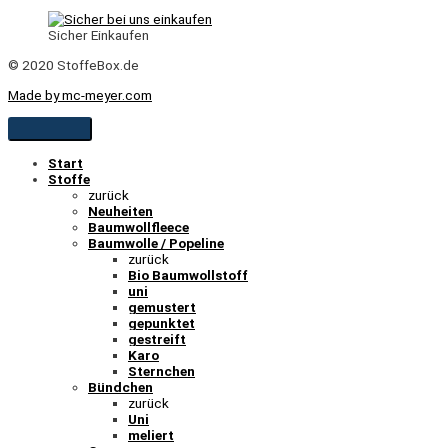
Sicher Einkaufen
© 2020 StoffeBox.de
Made by mc-meyer.com
Start
Stoffe
zurück
Neuheiten
Baumwollfleece
Baumwolle / Popeline
zurück
Bio Baumwollstoff
uni
gemustert
gepunktet
gestreift
Karo
Sternchen
Bündchen
zurück
Uni
meliert