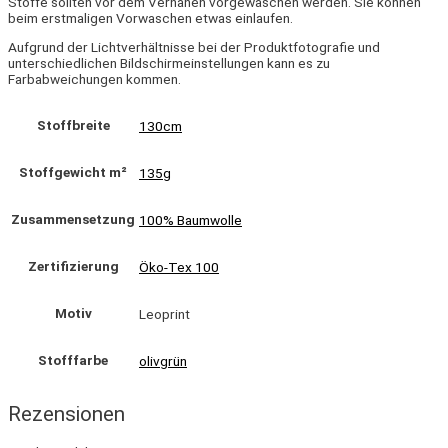
Stoffe sollten vor dem Vernähen vorgewaschen werden. Sie können
beim erstmaligen Vorwaschen etwas einlaufen.
Aufgrund der Lichtverhältnisse bei der Produktfotografie und
unterschiedlichen Bildschirmeinstellungen kann es zu
Farbabweichungen kommen.
Stoffbreite
130cm
Stoffgewicht m²
135g
Zusammensetzung
100% Baumwolle
Zertifizierung
Öko-Tex 100
Motiv
Leoprint
Stofffarbe
olivgrün
Rezensionen