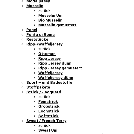
Modaljersey
Musselin
zurück
Musselin Uni
Bio Musselin
Musselin gemustert
Panel
Punta di Roma
Reststücke
Ripp-/Waffeljersey
zurück
Ottoman
Ripp Jersey
Ripp Jersey dünn
Ripp Jersey gemustert
Waffeljersey
Waffeljersey dünn
Sport – und Badestoffe
Stoffpakete
Strick / Jacquard
zurück
Feinstrick
Grobstrick
Lochstrick
Softstrick
Sweat / French Terry
zurück
Sweat Uni