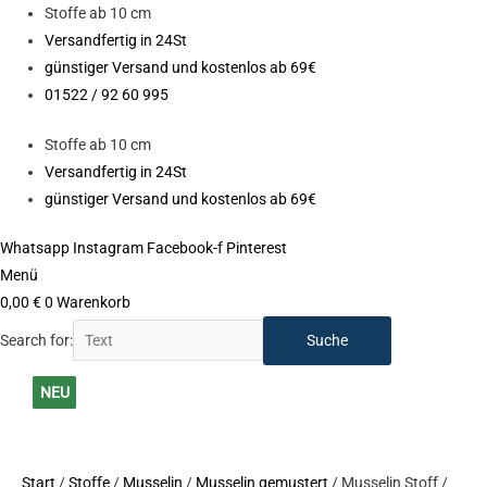
Zum
Stoffe ab 10 cm
Inhalt
Versandfertig in 24St
springen
günstiger Versand und kostenlos ab 69€
01522 / 92 60 995
Stoffe ab 10 cm
Versandfertig in 24St
günstiger Versand und kostenlos ab 69€
Whatsapp
Instagram
Facebook-f
Pinterest
Menü
0,00
€
0
Warenkorb
Search for:
Musselin
NEU
NEU
NEU
NEU
NEU
NEU
NEU
NEU
NEU
NEU
NEU
Stoff
NEU
/
Double
Start
/
Stoffe
/
Musselin
/
Musselin gemustert
/ Musselin Stoff /
Gauze