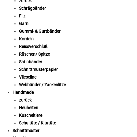
zurück
Schrägbänder
Filz
Garn
Gummi- & Gurtbänder
Kordeln
Reissverschluß
Rüschen/ Spitze
Satinbänder
Schnittmusterpapier
Vlieseline
Webbänder / Zackenlitze
Handmade
zurück
Neuheiten
Kuscheltiere
Schultüte / Kitatüte
Schnittmuster