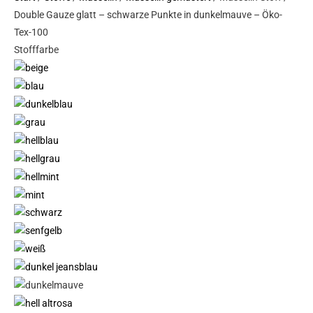
Double Gauze glatt – schwarze Punkte in dunkelmauve – Öko-
glatt
Tex-100
-
Stofffarbe
schwarze
Punkte
in
dunkelmauve
-
Öko-
Tex-
100
Menge