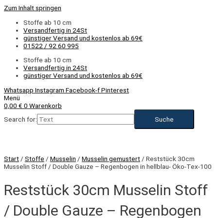
Zum Inhalt springen
Stoffe ab 10 cm
Versandfertig in 24St
günstiger Versand und kostenlos ab 69€
01522 / 92 60 995
Stoffe ab 10 cm
Versandfertig in 24St
günstiger Versand und kostenlos ab 69€
Whatsapp
Instagram
Facebook-f
Pinterest
Menü
0,00
€
0
Warenkorb
Search for:
Start
/
Stoffe
/
Musselin
/
Musselin gemustert
/ Reststück 30cm
Musselin Stoff / Double Gauze – Regenbogen in hellblau- Öko-Tex-100
Reststück 30cm Musselin Stoff
/ Double Gauze – Regenbogen