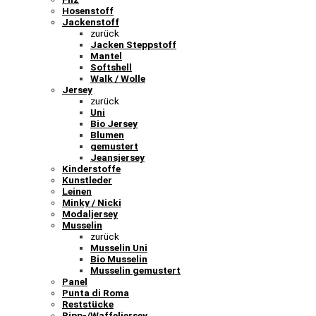
Hosenstoff
Jackenstoff
zurück
Jacken Steppstoff
Mantel
Softshell
Walk / Wolle
Jersey
zurück
Uni
Bio Jersey
Blumen
gemustert
Jeansjersey
Kinderstoffe
Kunstleder
Leinen
Minky / Nicki
Modaljersey
Musselin
zurück
Musselin Uni
Bio Musselin
Musselin gemustert
Panel
Punta di Roma
Reststücke
Ripp-/Waffeljersey