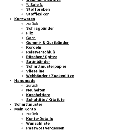
% Sale %
Stoffproben
Stofflexikon
Kurzwaren
zurück
Schrägbänder
Filz
Garn
Gummi- & Gurtbänder
Kordeln
Reissverschluß
Rüschen/ Spitze
Satinbänder
Schnittmusterpapier
Vlieseline
Webbänder / Zackenlitze
Handmade
zurück
Neuheiten
Kuscheltiere
Schultüte / Kitatüte
Schnittmuster
Mein Konto
zurück
Konto-Details
Wunschliste
Passwort vergessen