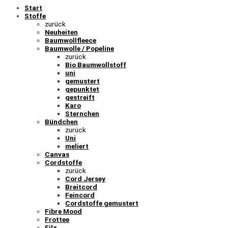
Start
Stoffe
zurück
Neuheiten
Baumwollfleece
Baumwolle / Popeline
zurück
Bio Baumwollstoff
uni
gemustert
gepunktet
gestreift
Karo
Sternchen
Bündchen
zurück
Uni
meliert
Canvas
Cordstoffe
zurück
Cord Jersey
Breitcord
Feincord
Cordstoffe gemustert
Fibre Mood
Frottee
Filz