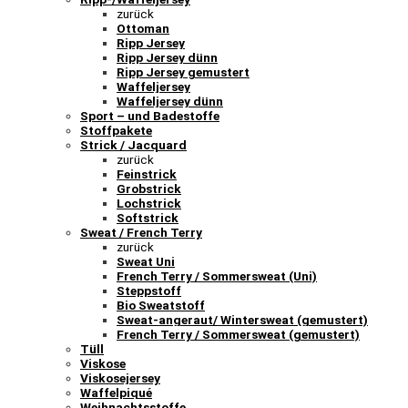
zurück
Ottoman
Ripp Jersey
Ripp Jersey dünn
Ripp Jersey gemustert
Waffeljersey
Waffeljersey dünn
Sport – und Badestoffe
Stoffpakete
Strick / Jacquard
zurück
Feinstrick
Grobstrick
Lochstrick
Softstrick
Sweat / French Terry
zurück
Sweat Uni
French Terry / Sommersweat (Uni)
Steppstoff
Bio Sweatstoff
Sweat-angeraut/ Wintersweat (gemustert)
French Terry / Sommersweat (gemustert)
Tüll
Viskose
Viskosejersey
Waffelpiqué
Weihnachtsstoffe