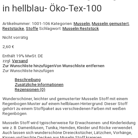
in hellblau- Öko-Tex-100
Artikelnummer:
1001-106
Kategorien:
Musselin
,
Musselin gemustert
,
Reststücke
,
Stoffe
Schlagwort:
Musselin Reststück
Nicht vorrätig
2,60
€
Enthält 19% MwSt. DE
zzgl.
Versand
Zur Wunschliste hinzufügen
Von Wunschliste entfernen
Zur Wunschliste hinzufügen
Beschreibung
Zusätzliche Informationen
Rezensionen (0)
Wunderschöner, leichter und gemusterter Musselin Stoff mit einem
Regenbogen Muster
auf einem hellblauen Hintergrund. Dieser Stoff
gehört zu einem Stoffpaket aus verschiedenen Farben mit weißen
Regenbögen
.
Musselin Stoff wird typischerweise für Erwachsenen- und Kinderleidung
wie z. B. Damenblusen, Tunika, Hemden, Kleider und Röcke verwendet.
Auch lassen sich wunderschöne Dreieckstücher, Lätzchen, Vorhänge,
Kissen und leichte Decken aus Muselin Stoff kreieren.