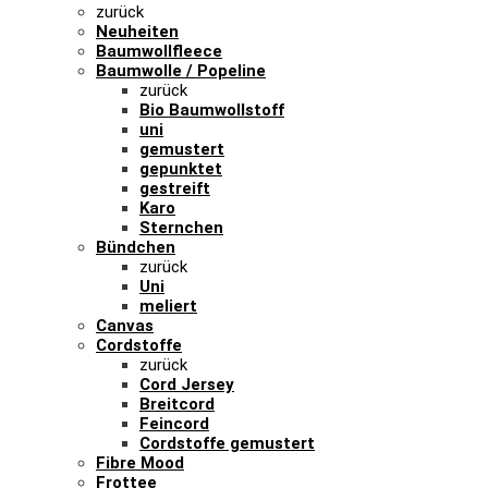
zurück
Neuheiten
Baumwollfleece
Baumwolle / Popeline
zurück
Bio Baumwollstoff
uni
gemustert
gepunktet
gestreift
Karo
Sternchen
Bündchen
zurück
Uni
meliert
Canvas
Cordstoffe
zurück
Cord Jersey
Breitcord
Feincord
Cordstoffe gemustert
Fibre Mood
Frottee