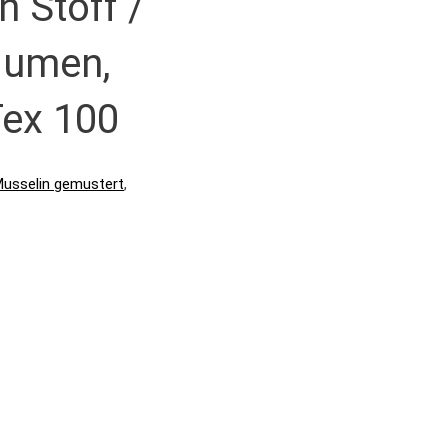
 Stoff /
lumen,
Tex 100
usselin gemustert
,