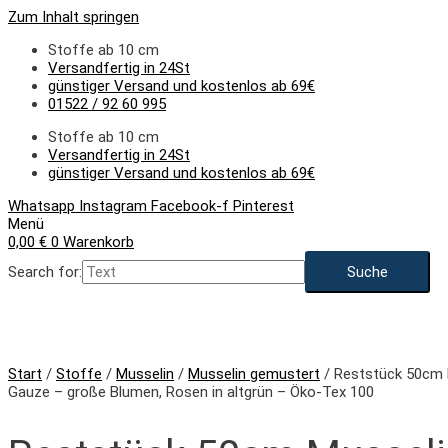
Zum Inhalt springen
Stoffe ab 10 cm
Versandfertig in 24St
günstiger Versand und kostenlos ab 69€
01522 / 92 60 995
Stoffe ab 10 cm
Versandfertig in 24St
günstiger Versand und kostenlos ab 69€
Whatsapp
Instagram
Facebook-f
Pinterest
Menü
0,00
€
0
Warenkorb
Search for:
Start
/
Stoffe
/
Musselin
/
Musselin gemustert
/ Reststück 50cm 
Gauze – große Blumen, Rosen in altgrün – Öko-Tex 100