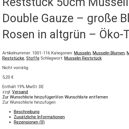
Reststück 50cm Musselin
Double Gauze – große B
Rosen in altgrün – Öko-
Artikelnummer:
1001-116
Kategorien:
Musselin
,
Musselin Blumen
,
M
Reststücke
,
Stoffe
Schlagwort:
Musselin Reststück
Nicht vorrätig
5,20
€
Enthält 19% MwSt. DE
zzgl.
Versand
Zur Wunschliste hinzufügen
Von Wunschliste entfernen
Zur Wunschliste hinzufügen
Beschreibung
Zusätzliche Informationen
Rezensionen (0)