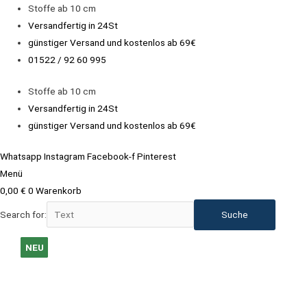
Zum
Stoffe ab 10 cm
Inhalt
Versandfertig in 24St
springen
günstiger Versand und kostenlos ab 69€
01522 / 92 60 995
Stoffe ab 10 cm
Versandfertig in 24St
günstiger Versand und kostenlos ab 69€
Whatsapp
Instagram
Facebook-f
Pinterest
Menü
0,00
€
0
Warenkorb
Search for:
NEU
NEU
NEU
NEU
NEU
NEU
NEU
NEU
NEU
NEU