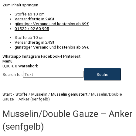
Zum Inhalt springen
Stoffe ab 10 cm
Versandfertig in 24St
günstiger Versand und kostenlos ab 69€
01522 / 92 60 995
Stoffe ab 10 cm
Versandfertig in 24St
günstiger Versand und kostenlos ab 69€
Whatsapp
Instagram
Facebook-f
Pinterest
Menü
0,00
€
0
Warenkorb
Search for:
Start
/
Stoffe
/
Musselin
/
Musselin gemustert
/ Musselin/Double
Gauze – Anker (senfgelb)
Musselin/Double Gauze – Anker
(senfgelb)