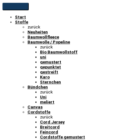
Start
Stoffe
zurück
Neuheiten
Baumwollfleece
Baumwolle / Popeline
zurück
Bio Baumwollstoff
uni
gemustert
gepunktet
gestreift
Karo
Sternchen
Bündchen
zurück
Uni
meliert
Canvas
Cordstoffe
zurück
Cord Jersey
Breitcord
Feincord
Cordstoffe gemustert