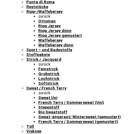
Punta di Roma
Reststücke
Ripp-/Waffeljersey
zurück
Ottoman
Ripp Jersey
Ripp Jersey dünn
Ripp Jersey gemustert
Waffeljersey
Waffeljersey dünn
Sport – und Badestoffe
Stoffpakete
Strick / Jacquard
zurück
Feinstrick
Grobstrick
Lochstrick
Softstrick
Sweat / French Terry
zurück
Sweat Uni
French Terry / Sommersweat (Uni)
Steppstoff
Bio Sweatstoff
Sweat-angeraut/ Wintersweat (gemustert)
French Terry / Sommersweat (gemustert)
Tüll
Viskose