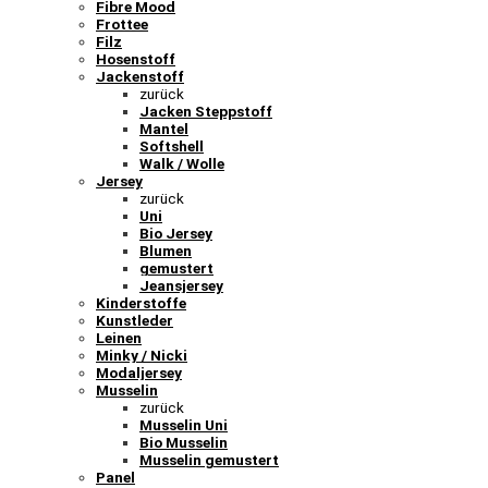
Fibre Mood
Frottee
Filz
Hosenstoff
Jackenstoff
zurück
Jacken Steppstoff
Mantel
Softshell
Walk / Wolle
Jersey
zurück
Uni
Bio Jersey
Blumen
gemustert
Jeansjersey
Kinderstoffe
Kunstleder
Leinen
Minky / Nicki
Modaljersey
Musselin
zurück
Musselin Uni
Bio Musselin
Musselin gemustert
Panel