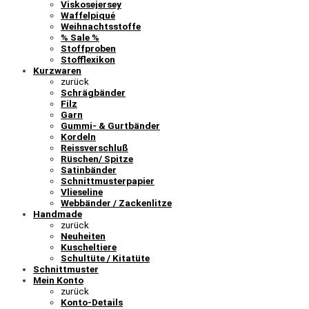
Viskosejersey
Waffelpiqué
Weihnachtsstoffe
% Sale %
Stoffproben
Stofflexikon
Kurzwaren
zurück
Schrägbänder
Filz
Garn
Gummi- & Gurtbänder
Kordeln
Reissverschluß
Rüschen/ Spitze
Satinbänder
Schnittmusterpapier
Vlieseline
Webbänder / Zackenlitze
Handmade
zurück
Neuheiten
Kuscheltiere
Schultüte / Kitatüte
Schnittmuster
Mein Konto
zurück
Konto-Details