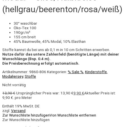
(hellgrau/beerenton/rosa/weiß)
30° waschbar
Öko-Tex 100
190gr/m²
155 cm breit
45% Baumwolle, 45% Modal, 10% Elasthan
Stoffe kannst du bei uns ab 0,1 m in 10 cm Schritten erwerben.
Nutze dafür das untere Zahlenfeld (benötigte Länge) mit deiner
Wunschlänge (Bsp. 0.4 m).
Die Preisberechnung erfolgt automatisch.
Artikelnummer:
9860-806
Kategorien:
% Sale %
,
Kinderstoffe
,
Modaljersey
,
Stoffe
Nicht vorrätig
13,90
€
Ursprünglicher Preis war: 13,90 €
9,90
€
Aktueller Preis ist:
9,90 €.
pro Meter
Enthält 19% MwSt. DE
zzgl.
Versand
Zur Wunschliste hinzufügen
Von Wunschliste entfernen
Zur Wunschliste hinzufügen