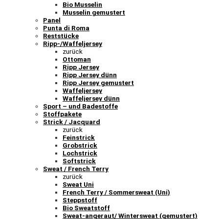
Bio Musselin
Musselin gemustert
Panel
Punta di Roma
Reststücke
Ripp-/Waffeljersey
zurück
Ottoman
Ripp Jersey
Ripp Jersey dünn
Ripp Jersey gemustert
Waffeljersey
Waffeljersey dünn
Sport – und Badestoffe
Stoffpakete
Strick / Jacquard
zurück
Feinstrick
Grobstrick
Lochstrick
Softstrick
Sweat / French Terry
zurück
Sweat Uni
French Terry / Sommersweat (Uni)
Steppstoff
Bio Sweatstoff
Sweat-angeraut/ Wintersweat (gemustert)