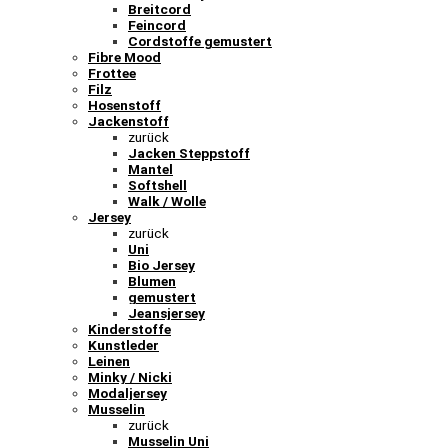
Breitcord
Feincord
Cordstoffe gemustert
Fibre Mood
Frottee
Filz
Hosenstoff
Jackenstoff
zurück
Jacken Steppstoff
Mantel
Softshell
Walk / Wolle
Jersey
zurück
Uni
Bio Jersey
Blumen
gemustert
Jeansjersey
Kinderstoffe
Kunstleder
Leinen
Minky / Nicki
Modaljersey
Musselin
zurück
Musselin Uni