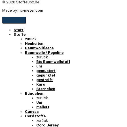
© 2020 StoffeBox.de
Made by mc-meyer.com
Start
Stoffe
zurück
Neuheiten
Baumwollfleece
Baumwolle / Popeline
zurück
Bio Baumwollstoff
uni
gemustert
gepunktet
gestreift
Karo
Sternchen
Bündchen
zurück
Uni
meliert
Canvas
Cordstoffe
zurück
Cord Jersey