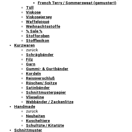
French Terry / Sommersweat (gemustert)
Tüll
Viskose
Viskosejersey
Waffelpiqué
Weihnachtsstoffe
% Sale %
Stoffproben
Stofflexikon
Kurzwaren
zurück
Schrägbänder
Filz
Garn
Gummi- & Gurtbänder
Kordeln
Reissverschluß
Rüschen/ Spitze
Satinbänder
Schnittmusterpapier
Vlieseline
Webbänder / Zackenlitze
Handmade
zurück
Neuheiten
Kuscheltiere
Schultüte / Kitatüte
Schnittmuster