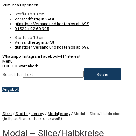
Zum Inhalt springen
Stoffe ab 10 cm
Versandfertig in 24St
günstiger Versand und kostenlos ab 69€
01522 / 92 60 995
Stoffe ab 10 cm
Versandfertig in 24St
günstiger Versand und kostenlos ab 69€
Whatsapp
Instagram
Facebook-f
Pinterest
Menü
0,00
€
0
Warenkorb
Search for:
Angebot!
Start
/
Stoffe
/
Jersey
/
Modaljersey
/ Modal – Slice/Halbkreise
(hellgrau/beerenton/rosa/weiß)
Modal – Slice/Halbkreise