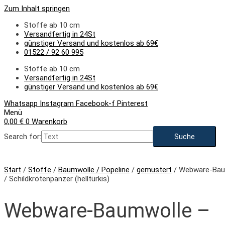
Zum Inhalt springen
Stoffe ab 10 cm
Versandfertig in 24St
günstiger Versand und kostenlos ab 69€
01522 / 92 60 995
Stoffe ab 10 cm
Versandfertig in 24St
günstiger Versand und kostenlos ab 69€
Whatsapp
Instagram
Facebook-f
Pinterest
Menü
0,00
€
0
Warenkorb
Search for:
Start
/
Stoffe
/
Baumwolle / Popeline
/
gemustert
/ Webware-Baum
/ Schildkrötenpanzer (helltürkis)
Webware-Baumwolle –