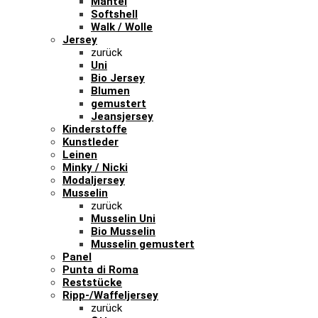
Mantel
Softshell
Walk / Wolle
Jersey
zurück
Uni
Bio Jersey
Blumen
gemustert
Jeansjersey
Kinderstoffe
Kunstleder
Leinen
Minky / Nicki
Modaljersey
Musselin
zurück
Musselin Uni
Bio Musselin
Musselin gemustert
Panel
Punta di Roma
Reststücke
Ripp-/Waffeljersey
zurück