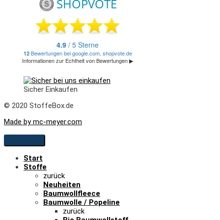
Sicher Einkaufen
© 2020 StoffeBox.de
Made by mc-meyer.com
Start
Stoffe
zurück
Neuheiten
Baumwollfleece
Baumwolle / Popeline
zurück