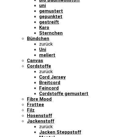
Bio Baumwollstoff
uni
gemustert
gepunktet
gestreift
Karo
Sternchen
Bündchen
zurück
Uni
meliert
Canvas
Cordstoffe
zurück
Cord Jersey
Breitcord
Feincord
Cordstoffe gemustert
Fibre Mood
Frottee
Filz
Hosenstoff
Jackenstoff
zurück
Jacken Steppstoff