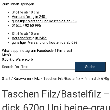
Zum Inhalt springen
Stoffe ab 10 cm
Versandfertig in 24St
günstiger Versand und kostenlos ab 69€
01522 / 92 60 995
Stoffe ab 10 cm
Versandfertig in 24St
günstiger Versand und kostenlos ab 69€
Whatsapp
Instagram
Facebook-f
Pinterest
Menü
0,00
€
0
Warenkorb
Search for:
Start
/
Kurzwaren
/
Filz
/ Taschen Filz/Bastelfilz – 4mm dick 670g 
Taschen Filz/Bastelfilz
dick 670g Uni beige-grau