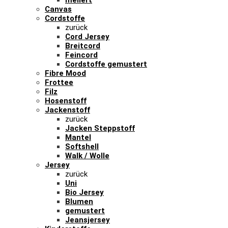
meliert
Canvas
Cordstoffe
zurück
Cord Jersey
Breitcord
Feincord
Cordstoffe gemustert
Fibre Mood
Frottee
Filz
Hosenstoff
Jackenstoff
zurück
Jacken Steppstoff
Mantel
Softshell
Walk / Wolle
Jersey
zurück
Uni
Bio Jersey
Blumen
gemustert
Jeansjersey