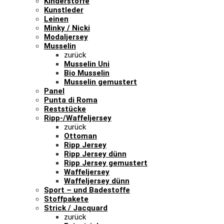
Kinderstoffe
Kunstleder
Leinen
Minky / Nicki
Modaljersey
Musselin
zurück
Musselin Uni
Bio Musselin
Musselin gemustert
Panel
Punta di Roma
Reststücke
Ripp-/Waffeljersey
zurück
Ottoman
Ripp Jersey
Ripp Jersey dünn
Ripp Jersey gemustert
Waffeljersey
Waffeljersey dünn
Sport – und Badestoffe
Stoffpakete
Strick / Jacquard
zurück