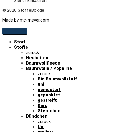
Sicher Einkaufen
© 2020 StoffeBox.de
Made by mc-meyer.com
Start
Stoffe
zurück
Neuheiten
Baumwollfleece
Baumwolle / Popeline
zurück
Bio Baumwollstoff
uni
gemustert
gepunktet
gestreift
Karo
Sternchen
Bündchen
zurück
Uni