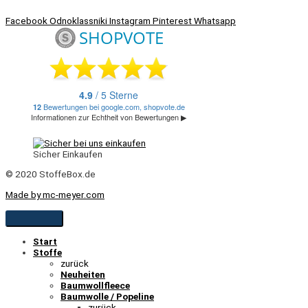
Facebook
Odnoklassniki
Instagram
Pinterest
Whatsapp
Sicher Einkaufen
© 2020 StoffeBox.de
Made by mc-meyer.com
Start
Stoffe
zurück
Neuheiten
Baumwollfleece
Baumwolle / Popeline
zurück