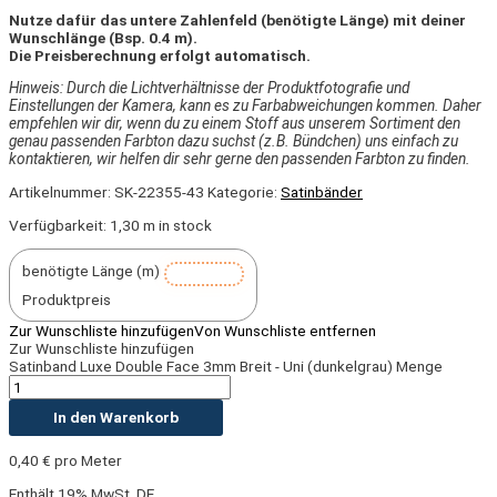
Nutze dafür das untere Zahlenfeld (benötigte Länge) mit deiner
Wunschlänge (Bsp. 0.4 m).
Die Preisberechnung erfolgt automatisch.
Hinweis: Durch die Lichtverhältnisse der Produktfotografie und
Einstellungen der Kamera, kann es zu Farbabweichungen kommen. Daher
empfehlen wir dir,
wenn du zu einem Stoff aus unserem Sortiment den
genau passenden Farbton dazu suchst (z.B. Bündchen) uns einfach zu
kontaktieren, wir helfen dir sehr gerne den passenden Farbton zu finden.
Artikelnummer:
SK-22355-43
Kategorie:
Satinbänder
Verfügbarkeit:
1,30 m in stock
benötigte Länge (m)
Produktpreis
Zur Wunschliste hinzufügen
Von Wunschliste entfernen
Zur Wunschliste hinzufügen
Satinband Luxe Double Face 3mm Breit - Uni (dunkelgrau) Menge
In den Warenkorb
0,40
€
pro Meter
Enthält 19% MwSt. DE