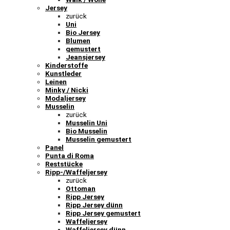
Jersey
zurück
Uni
Bio Jersey
Blumen
gemustert
Jeansjersey
Kinderstoffe
Kunstleder
Leinen
Minky / Nicki
Modaljersey
Musselin
zurück
Musselin Uni
Bio Musselin
Musselin gemustert
Panel
Punta di Roma
Reststücke
Ripp-/Waffeljersey
zurück
Ottoman
Ripp Jersey
Ripp Jersey dünn
Ripp Jersey gemustert
Waffeljersey
Waffeljersey dünn