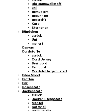
Bio Baumwollstoff
uni
gemustert
gepunktet
gestreift
Karo
Sternchen
Bündchen
zurück
Uni
meliert
Canvas
Cordstoffe
zurück
Cord Jersey
Breitcord
Feincord
Cordstoffe gemustert
Fibre Mood
Frottee
Filz
Hosenstoff
Jackenstoff
zurück
Jacken Steppstoff
Mantel
Softshell
Walk / Wolle