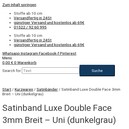
Zum Inhalt springen
Stoffe ab 10 cm
Versandfertig in 24St
günstiger Versand und kostenlos ab 69€
01522 / 92 60 995
Stoffe ab 10 cm
Versandfertig in 24St
günstiger Versand und kostenlos ab 69€
Whatsapp
Instagram
Facebook-f
Pinterest
Menü
0,00
€
0
Warenkorb
Search for:
Start
/
Kurzwaren
/
Satinbänder
/ Satinband Luxe Double Face 3mm
Breit – Uni (dunkelgrau)
Satinband Luxe Double Face
3mm Breit – Uni (dunkelgrau)