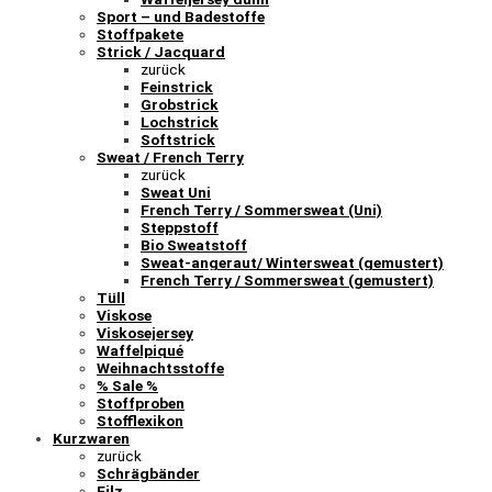
Sport – und Badestoffe
Stoffpakete
Strick / Jacquard
zurück
Feinstrick
Grobstrick
Lochstrick
Softstrick
Sweat / French Terry
zurück
Sweat Uni
French Terry / Sommersweat (Uni)
Steppstoff
Bio Sweatstoff
Sweat-angeraut/ Wintersweat (gemustert)
French Terry / Sommersweat (gemustert)
Tüll
Viskose
Viskosejersey
Waffelpiqué
Weihnachtsstoffe
% Sale %
Stoffproben
Stofflexikon
Kurzwaren
zurück
Schrägbänder
Filz