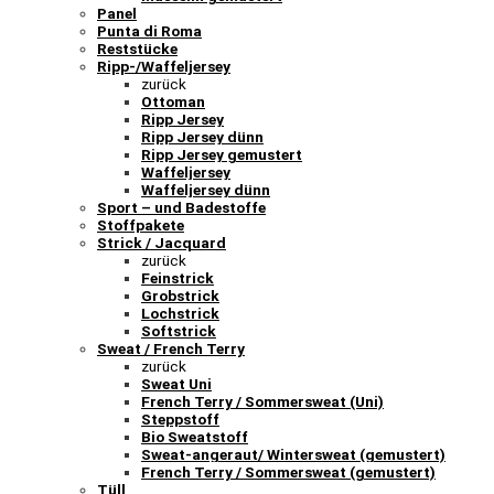
Panel
Punta di Roma
Reststücke
Ripp-/Waffeljersey
zurück
Ottoman
Ripp Jersey
Ripp Jersey dünn
Ripp Jersey gemustert
Waffeljersey
Waffeljersey dünn
Sport – und Badestoffe
Stoffpakete
Strick / Jacquard
zurück
Feinstrick
Grobstrick
Lochstrick
Softstrick
Sweat / French Terry
zurück
Sweat Uni
French Terry / Sommersweat (Uni)
Steppstoff
Bio Sweatstoff
Sweat-angeraut/ Wintersweat (gemustert)
French Terry / Sommersweat (gemustert)
Tüll