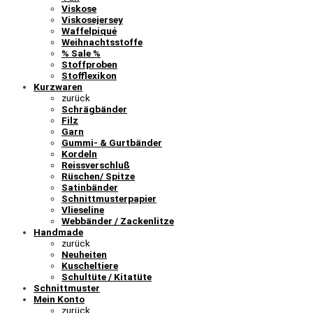
Viskose
Viskosejersey
Waffelpiqué
Weihnachtsstoffe
% Sale %
Stoffproben
Stofflexikon
Kurzwaren
zurück
Schrägbänder
Filz
Garn
Gummi- & Gurtbänder
Kordeln
Reissverschluß
Rüschen/ Spitze
Satinbänder
Schnittmusterpapier
Vlieseline
Webbänder / Zackenlitze
Handmade
zurück
Neuheiten
Kuscheltiere
Schultüte / Kitatüte
Schnittmuster
Mein Konto
zurück