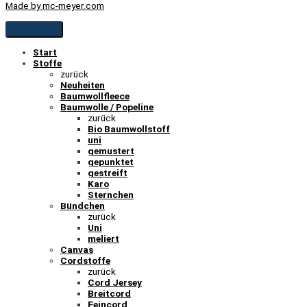
Made by mc-meyer.com
Start
Stoffe
zurück
Neuheiten
Baumwollfleece
Baumwolle / Popeline
zurück
Bio Baumwollstoff
uni
gemustert
gepunktet
gestreift
Karo
Sternchen
Bündchen
zurück
Uni
meliert
Canvas
Cordstoffe
zurück
Cord Jersey
Breitcord
Feincord