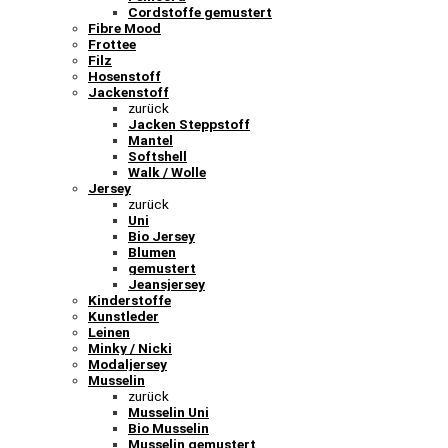
Cordstoffe gemustert
Fibre Mood
Frottee
Filz
Hosenstoff
Jackenstoff
zurück
Jacken Steppstoff
Mantel
Softshell
Walk / Wolle
Jersey
zurück
Uni
Bio Jersey
Blumen
gemustert
Jeansjersey
Kinderstoffe
Kunstleder
Leinen
Minky / Nicki
Modaljersey
Musselin
zurück
Musselin Uni
Bio Musselin
Musselin gemustert