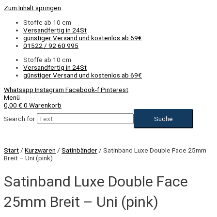
Zum Inhalt springen
Stoffe ab 10 cm
Versandfertig in 24St
günstiger Versand und kostenlos ab 69€
01522 / 92 60 995
Stoffe ab 10 cm
Versandfertig in 24St
günstiger Versand und kostenlos ab 69€
Whatsapp
Instagram
Facebook-f
Pinterest
Menü
0,00
€
0
Warenkorb
Search for:
Start
/
Kurzwaren
/
Satinbänder
/ Satinband Luxe Double Face 25mm
Breit – Uni (pink)
Satinband Luxe Double Face
25mm Breit – Uni (pink)