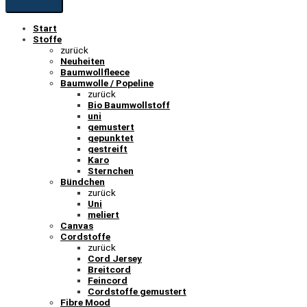
Start
Stoffe
zurück
Neuheiten
Baumwollfleece
Baumwolle / Popeline
zurück
Bio Baumwollstoff
uni
gemustert
gepunktet
gestreift
Karo
Sternchen
Bündchen
zurück
Uni
meliert
Canvas
Cordstoffe
zurück
Cord Jersey
Breitcord
Feincord
Cordstoffe gemustert
Fibre Mood