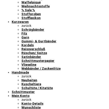
Waffelpiqué
Weihnachtsstoffe
% Sale %
Stoffproben
Stofflexikon
Kurzwaren
zurück
Schrägbänder
Filz
Garn
Gummi- & Gurtbänder
Kordeln
Reissverschluß
Rüschen/ Spitze
Satinbänder
Schnittmusterpapier
Vlieseline
Webbänder / Zackenlitze
Handmade
zurück
Neuheiten
Kuscheltiere
Schultüte / Kitatüte
Schnittmuster
Mein Konto
zurück
Konto-Details
Wunschliste