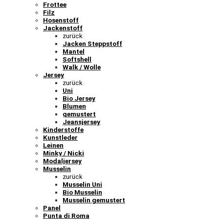
Frottee
Filz
Hosenstoff
Jackenstoff
zurück
Jacken Steppstoff
Mantel
Softshell
Walk / Wolle
Jersey
zurück
Uni
Bio Jersey
Blumen
gemustert
Jeansjersey
Kinderstoffe
Kunstleder
Leinen
Minky / Nicki
Modaljersey
Musselin
zurück
Musselin Uni
Bio Musselin
Musselin gemustert
Panel
Punta di Roma