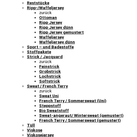
Reststücke
Ripp-/Waffeljersey
zurück
Ottoman
Ripp Jersey
Ripp Jersey dünn
Ripp Jersey gemustert
Waffeljersey
Waffeljersey dünn
Sport – und Badestoffe
Stoffpakete
Strick / Jacquard
zurück
Feinstrick
Grobstrick
Lochstrick
Softstrick
Sweat / French Terry
zurück
Sweat Uni
French Terry / Sommersweat (Uni)
Steppstoff
Bio Sweatstoff
Sweat-angeraut/ Wintersweat (gemustert)
French Terry / Sommersweat (gemustert)
Tüll
Viskose
Viskosejersey