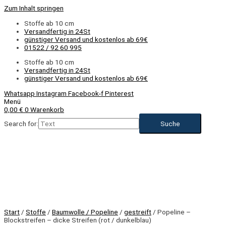
Zum Inhalt springen
Stoffe ab 10 cm
Versandfertig in 24St
günstiger Versand und kostenlos ab 69€
01522 / 92 60 995
Stoffe ab 10 cm
Versandfertig in 24St
günstiger Versand und kostenlos ab 69€
Whatsapp
Instagram
Facebook-f
Pinterest
Menü
0,00
€
0
Warenkorb
Search for:
NEU
Start
/
Stoffe
/
Baumwolle / Popeline
/
gestreift
/ Popeline –
Blockstreifen – dicke Streifen (rot / dunkelblau)