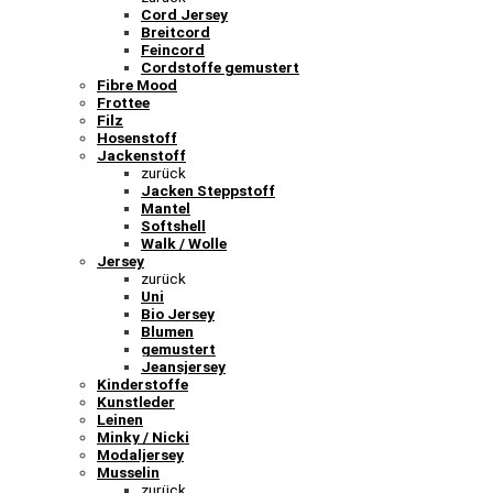
Cord Jersey
Breitcord
Feincord
Cordstoffe gemustert
Fibre Mood
Frottee
Filz
Hosenstoff
Jackenstoff
zurück
Jacken Steppstoff
Mantel
Softshell
Walk / Wolle
Jersey
zurück
Uni
Bio Jersey
Blumen
gemustert
Jeansjersey
Kinderstoffe
Kunstleder
Leinen
Minky / Nicki
Modaljersey
Musselin
zurück