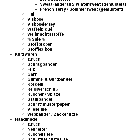
Sweat-angeraut/ Wintersweat (gemustert)
French Terry / Sommersweat (gemustert)
Tüll
Viskose
Viskosejersey
Waffelpiqué
Weihnachtsstoffe
% Sale %
Stoffproben
Stofflexikon
Kurzwaren
zurück
Schrägbänder
Filz
Garn
Gummi- & Gurtbänder
Kordeln
Reissverschluß
Rüschen/ Spitze
Satinbänder
Schnittmusterpapier
Vlieseline
Webbänder / Zackenlitze
Handmade
zurück
Neuheiten
Kuscheltiere
Schultüte / Kitatüte