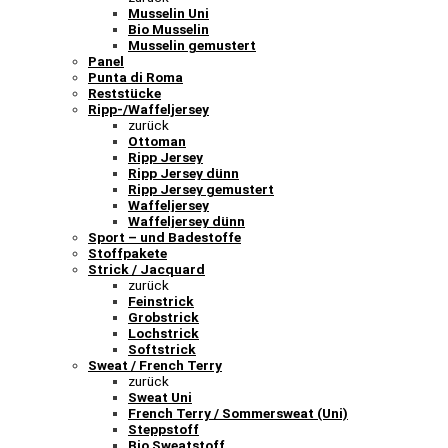
Musselin Uni
Bio Musselin
Musselin gemustert
Panel
Punta di Roma
Reststücke
Ripp-/Waffeljersey
zurück
Ottoman
Ripp Jersey
Ripp Jersey dünn
Ripp Jersey gemustert
Waffeljersey
Waffeljersey dünn
Sport – und Badestoffe
Stoffpakete
Strick / Jacquard
zurück
Feinstrick
Grobstrick
Lochstrick
Softstrick
Sweat / French Terry
zurück
Sweat Uni
French Terry / Sommersweat (Uni)
Steppstoff
Bio Sweatstoff