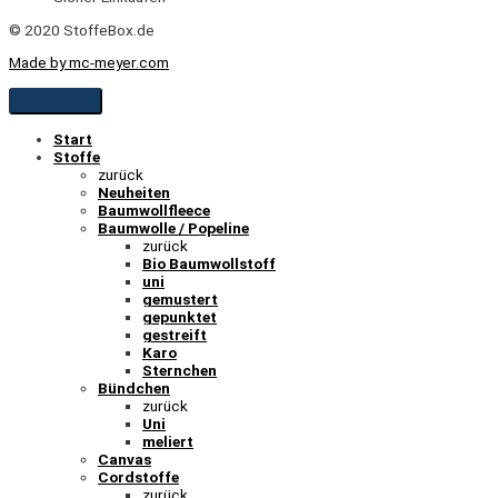
© 2020 StoffeBox.de
Made by mc-meyer.com
Start
Stoffe
zurück
Neuheiten
Baumwollfleece
Baumwolle / Popeline
zurück
Bio Baumwollstoff
uni
gemustert
gepunktet
gestreift
Karo
Sternchen
Bündchen
zurück
Uni
meliert
Canvas
Cordstoffe
zurück