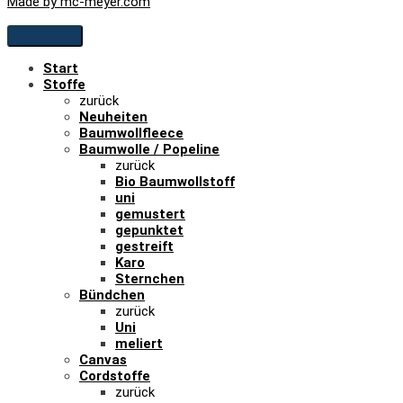
Made by mc-meyer.com
Start
Stoffe
zurück
Neuheiten
Baumwollfleece
Baumwolle / Popeline
zurück
Bio Baumwollstoff
uni
gemustert
gepunktet
gestreift
Karo
Sternchen
Bündchen
zurück
Uni
meliert
Canvas
Cordstoffe
zurück