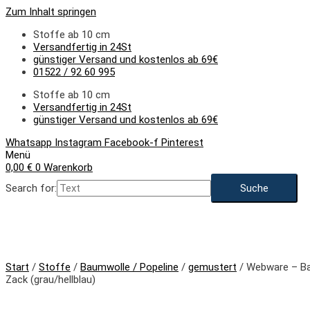
Zum Inhalt springen
Stoffe ab 10 cm
Versandfertig in 24St
günstiger Versand und kostenlos ab 69€
01522 / 92 60 995
Stoffe ab 10 cm
Versandfertig in 24St
günstiger Versand und kostenlos ab 69€
Whatsapp
Instagram
Facebook-f
Pinterest
Menü
0,00
€
0
Warenkorb
Search for:
NEU
Start
/
Stoffe
/
Baumwolle / Popeline
/
gemustert
/ Webware – Ba
Zack (grau/hellblau)