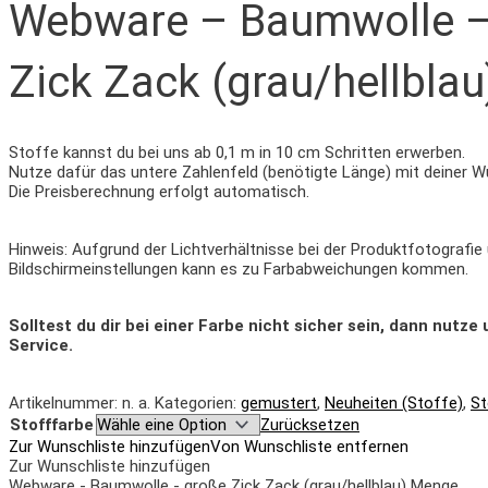
Webware – Baumwolle –
Zick Zack (grau/hellblau
Stoffe kannst du bei uns ab 0,1 m in 10 cm Schritten erwerben.
Nutze dafür das untere Zahlenfeld (benötigte Länge) mit deiner W
Die Preisberechnung erfolgt automatisch.
Hinweis: Aufgrund der Lichtverhältnisse bei der Produktfotografie
Bildschirmeinstellungen kann es zu Farbabweichungen kommen.
Solltest du dir bei einer Farbe nicht sicher sein, dann nutz
Service.
Artikelnummer:
n. a.
Kategorien:
gemustert
,
Neuheiten (Stoffe)
,
St
Stofffarbe
Zurücksetzen
Zur Wunschliste hinzufügen
Von Wunschliste entfernen
Zur Wunschliste hinzufügen
Webware - Baumwolle - große Zick Zack (grau/hellblau) Menge