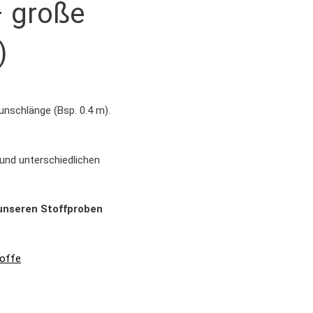
 große
)
unschlänge (Bsp. 0.4 m).
 und unterschiedlichen
e unseren Stoffproben
offe