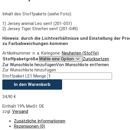
Inhalt des Stoffpakets (siehe Foto):
1) Jersey animal Leo senf (201-051)
2) Jersey Tiger Streifen senf (201-049)
Hinweis: durch die Lichtverhältnisse und Einstellung der Pr
zu Farbabweichungen kommen
Artikelnummer:
n. a.
Kategorie:
Neuheiten (Stoffe)
Stoffpaketgröße
Zurücksetzen
Zur Wunschliste hinzufügen
Von Wunschliste entfernen
Zur Wunschliste hinzufügen
Stoffpaket LE1 Menge
In den Warenkorb
34,90
€
Enthält 19% MwSt. DE
zzgl.
Versand
Zusätzliche Informationen
Rezensionen (0)