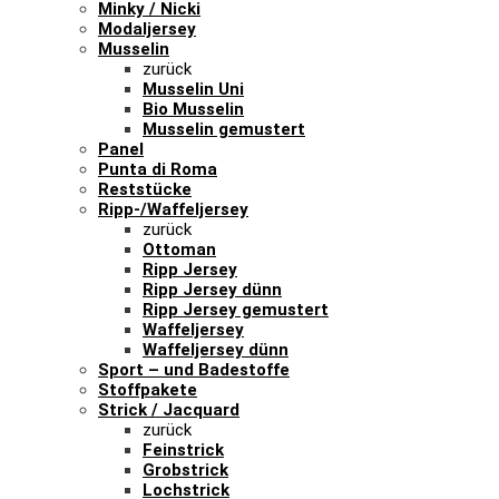
Minky / Nicki
Modaljersey
Musselin
zurück
Musselin Uni
Bio Musselin
Musselin gemustert
Panel
Punta di Roma
Reststücke
Ripp-/Waffeljersey
zurück
Ottoman
Ripp Jersey
Ripp Jersey dünn
Ripp Jersey gemustert
Waffeljersey
Waffeljersey dünn
Sport – und Badestoffe
Stoffpakete
Strick / Jacquard
zurück
Feinstrick
Grobstrick
Lochstrick