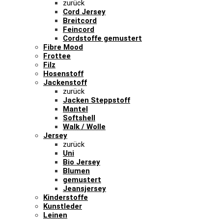
zurück
Cord Jersey
Breitcord
Feincord
Cordstoffe gemustert
Fibre Mood
Frottee
Filz
Hosenstoff
Jackenstoff
zurück
Jacken Steppstoff
Mantel
Softshell
Walk / Wolle
Jersey
zurück
Uni
Bio Jersey
Blumen
gemustert
Jeansjersey
Kinderstoffe
Kunstleder
Leinen