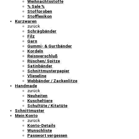
Weihnachtsstoffe
% Sale %
Stoffproben
Stofflexikon
Kurzwaren
zurück
Schrägbänder
Filz
Garn
Gummi- & Gurtbänder
Kordeln
Reissverschluß
Rüschen/ Spitze
Satinbänder
Schnittmusterpapier
Vlieseline
Webbänder / Zackenlitze
Handmade
zurück
Neuheiten
Kuscheltiere
Schultüte / Kitatüte
Schnittmuster
Mein Konto
zurück
Konto-Details
Wunschliste
Passwort vergessen