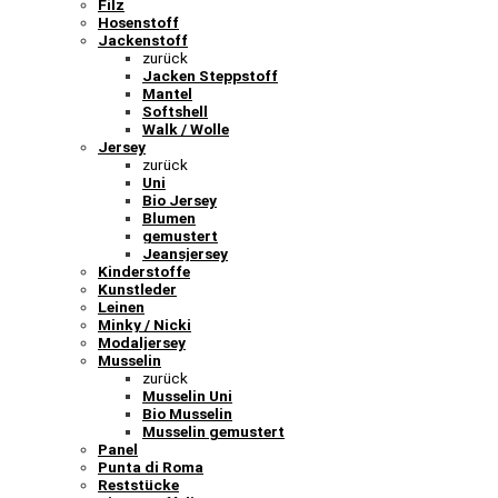
Filz
Hosenstoff
Jackenstoff
zurück
Jacken Steppstoff
Mantel
Softshell
Walk / Wolle
Jersey
zurück
Uni
Bio Jersey
Blumen
gemustert
Jeansjersey
Kinderstoffe
Kunstleder
Leinen
Minky / Nicki
Modaljersey
Musselin
zurück
Musselin Uni
Bio Musselin
Musselin gemustert
Panel
Punta di Roma
Reststücke