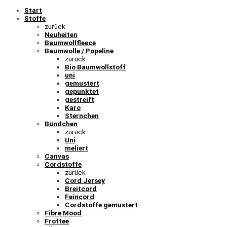
Start
Stoffe
zurück
Neuheiten
Baumwollfleece
Baumwolle / Popeline
zurück
Bio Baumwollstoff
uni
gemustert
gepunktet
gestreift
Karo
Sternchen
Bündchen
zurück
Uni
meliert
Canvas
Cordstoffe
zurück
Cord Jersey
Breitcord
Feincord
Cordstoffe gemustert
Fibre Mood
Frottee