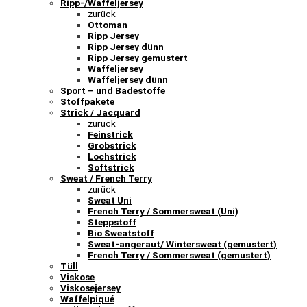
Ripp-/Waffeljersey
zurück
Ottoman
Ripp Jersey
Ripp Jersey dünn
Ripp Jersey gemustert
Waffeljersey
Waffeljersey dünn
Sport – und Badestoffe
Stoffpakete
Strick / Jacquard
zurück
Feinstrick
Grobstrick
Lochstrick
Softstrick
Sweat / French Terry
zurück
Sweat Uni
French Terry / Sommersweat (Uni)
Steppstoff
Bio Sweatstoff
Sweat-angeraut/ Wintersweat (gemustert)
French Terry / Sommersweat (gemustert)
Tüll
Viskose
Viskosejersey
Waffelpiqué