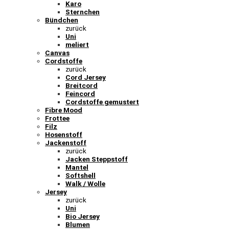
Karo
Sternchen
Bündchen
zurück
Uni
meliert
Canvas
Cordstoffe
zurück
Cord Jersey
Breitcord
Feincord
Cordstoffe gemustert
Fibre Mood
Frottee
Filz
Hosenstoff
Jackenstoff
zurück
Jacken Steppstoff
Mantel
Softshell
Walk / Wolle
Jersey
zurück
Uni
Bio Jersey
Blumen