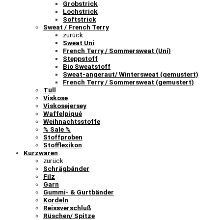
Grobstrick
Lochstrick
Softstrick
Sweat / French Terry
zurück
Sweat Uni
French Terry / Sommersweat (Uni)
Steppstoff
Bio Sweatstoff
Sweat-angeraut/ Wintersweat (gemustert)
French Terry / Sommersweat (gemustert)
Tüll
Viskose
Viskosejersey
Waffelpiqué
Weihnachtsstoffe
% Sale %
Stoffproben
Stofflexikon
Kurzwaren
zurück
Schrägbänder
Filz
Garn
Gummi- & Gurtbänder
Kordeln
Reissverschluß
Rüschen/ Spitze