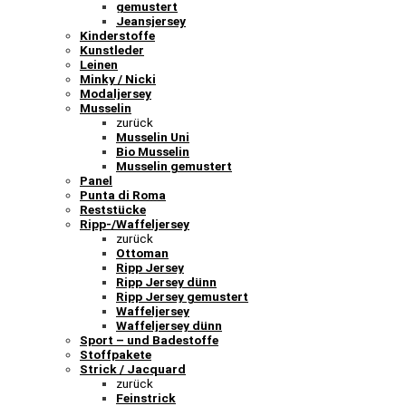
gemustert
Jeansjersey
Kinderstoffe
Kunstleder
Leinen
Minky / Nicki
Modaljersey
Musselin
zurück
Musselin Uni
Bio Musselin
Musselin gemustert
Panel
Punta di Roma
Reststücke
Ripp-/Waffeljersey
zurück
Ottoman
Ripp Jersey
Ripp Jersey dünn
Ripp Jersey gemustert
Waffeljersey
Waffeljersey dünn
Sport – und Badestoffe
Stoffpakete
Strick / Jacquard
zurück
Feinstrick