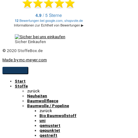
Sicher Einkaufen
© 2020 StoffeBox.de
Made by mc-meyer.com
Start
Stoffe
zurück
Neuheiten
Baumwollfleece
Baumwolle / Popeline
zurück
Bio Baumwollstoff
uni
gemustert
gepunktet
gestreift