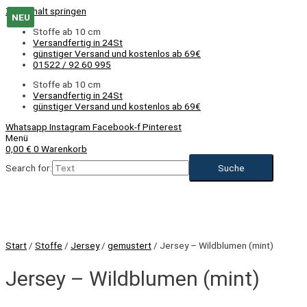
Zum Inhalt springen
NEU
NEU
Stoffe ab 10 cm
Versandfertig in 24St
günstiger Versand und kostenlos ab 69€
01522 / 92 60 995
Stoffe ab 10 cm
Versandfertig in 24St
günstiger Versand und kostenlos ab 69€
Whatsapp
Instagram
Facebook-f
Pinterest
Menü
0,00
€
0
Warenkorb
Search for:
NEU
Start
/
Stoffe
/
Jersey
/
gemustert
/ Jersey – Wildblumen (mint)
Jersey – Wildblumen (mint)