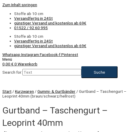
Zum Inhalt springen
Stoffe ab 10 cm
Versandfertig in 24St
günstiger Versand und kostenlos ab 69€
01522 / 92 60 995
Stoffe ab 10 cm
Versandfertig in 24St
günstiger Versand und kostenlos ab 69€
Whatsapp
Instagram
Facebook-f
Pinterest
Menü
0,00
€
0
Warenkorb
Search for:
Start
/
Kurzwaren
/
Gummi- & Gurtbänder
/ Gurtband – Taschengurt –
Leoprint 40mm (braun/schwarz/hellrost)
Gurtband – Taschengurt –
Leoprint 40mm