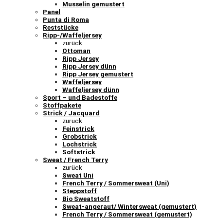
Musselin gemustert
Panel
Punta di Roma
Reststücke
Ripp-/Waffeljersey
zurück
Ottoman
Ripp Jersey
Ripp Jersey dünn
Ripp Jersey gemustert
Waffeljersey
Waffeljersey dünn
Sport – und Badestoffe
Stoffpakete
Strick / Jacquard
zurück
Feinstrick
Grobstrick
Lochstrick
Softstrick
Sweat / French Terry
zurück
Sweat Uni
French Terry / Sommersweat (Uni)
Steppstoff
Bio Sweatstoff
Sweat-angeraut/ Wintersweat (gemustert)
French Terry / Sommersweat (gemustert)