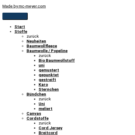
Made by mc-meyer.com
Start
Stoffe
zurück
Neuheiten
Baumwollfleece
Baumwolle / Popeline
zurück
Bio Baumwollstoff
uni
gemustert
gepunktet
gestreift
Karo
Sternchen
Bündchen
zurück
Uni
meliert
Canvas
Cordstoffe
zurück
Cord Jersey
Breitcord