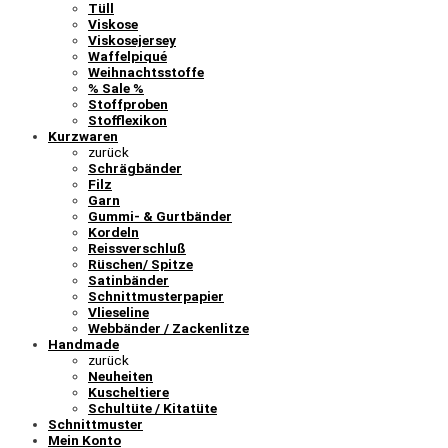
Tüll
Viskose
Viskosejersey
Waffelpiqué
Weihnachtsstoffe
% Sale %
Stoffproben
Stofflexikon
Kurzwaren
zurück
Schrägbänder
Filz
Garn
Gummi- & Gurtbänder
Kordeln
Reissverschluß
Rüschen/ Spitze
Satinbänder
Schnittmusterpapier
Vlieseline
Webbänder / Zackenlitze
Handmade
zurück
Neuheiten
Kuscheltiere
Schultüte / Kitatüte
Schnittmuster
Mein Konto