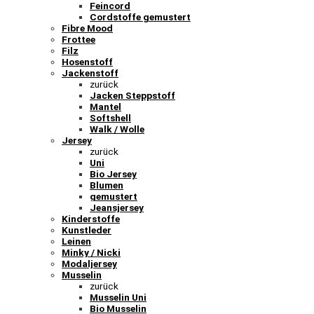
Feincord
Cordstoffe gemustert
Fibre Mood
Frottee
Filz
Hosenstoff
Jackenstoff
zurück
Jacken Steppstoff
Mantel
Softshell
Walk / Wolle
Jersey
zurück
Uni
Bio Jersey
Blumen
gemustert
Jeansjersey
Kinderstoffe
Kunstleder
Leinen
Minky / Nicki
Modaljersey
Musselin
zurück
Musselin Uni
Bio Musselin