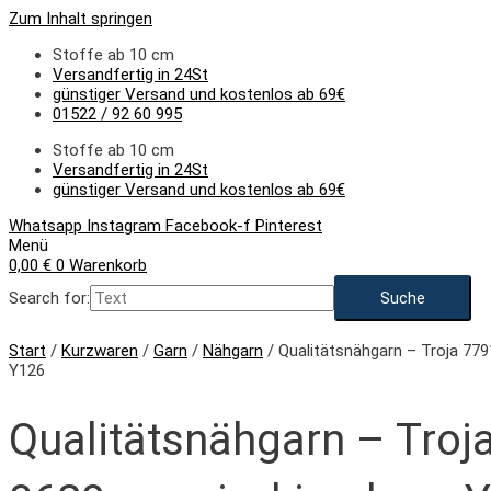
Zum Inhalt springen
Stoffe ab 10 cm
Versandfertig in 24St
günstiger Versand und kostenlos ab 69€
01522 / 92 60 995
Stoffe ab 10 cm
Versandfertig in 24St
günstiger Versand und kostenlos ab 69€
Whatsapp
Instagram
Facebook-f
Pinterest
Menü
0,00
€
0
Warenkorb
Search for:
Start
/
Kurzwaren
/
Garn
/
Nähgarn
/ Qualitätsnähgarn – Troja 779
Y126
Qualitätsnähgarn – Troj