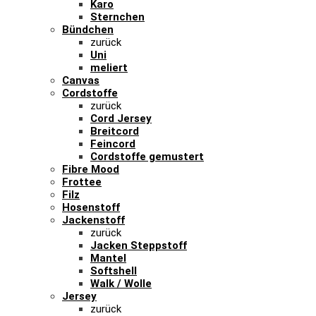
Karo
Sternchen
Bündchen
zurück
Uni
meliert
Canvas
Cordstoffe
zurück
Cord Jersey
Breitcord
Feincord
Cordstoffe gemustert
Fibre Mood
Frottee
Filz
Hosenstoff
Jackenstoff
zurück
Jacken Steppstoff
Mantel
Softshell
Walk / Wolle
Jersey
zurück