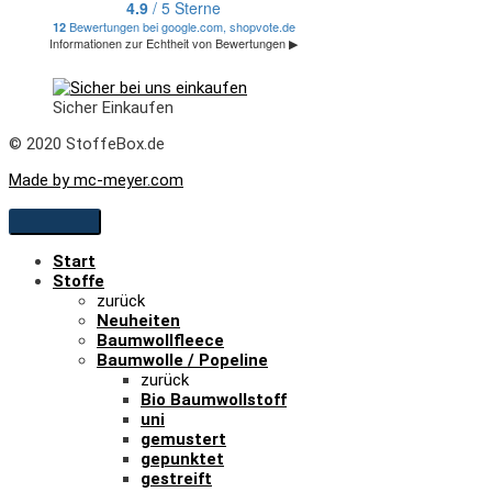
Sicher Einkaufen
© 2020 StoffeBox.de
Made by mc-meyer.com
Start
Stoffe
zurück
Neuheiten
Baumwollfleece
Baumwolle / Popeline
zurück
Bio Baumwollstoff
uni
gemustert
gepunktet
gestreift