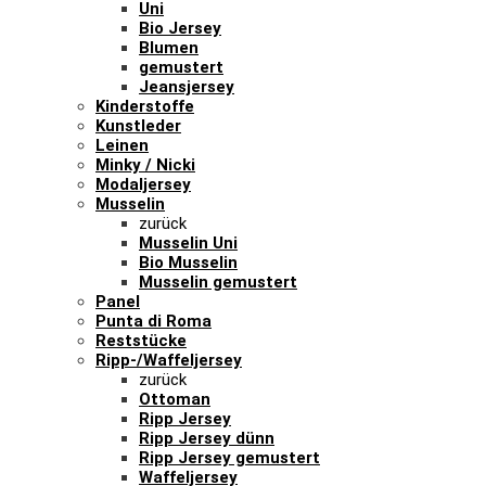
Uni
Bio Jersey
Blumen
gemustert
Jeansjersey
Kinderstoffe
Kunstleder
Leinen
Minky / Nicki
Modaljersey
Musselin
zurück
Musselin Uni
Bio Musselin
Musselin gemustert
Panel
Punta di Roma
Reststücke
Ripp-/Waffeljersey
zurück
Ottoman
Ripp Jersey
Ripp Jersey dünn
Ripp Jersey gemustert
Waffeljersey