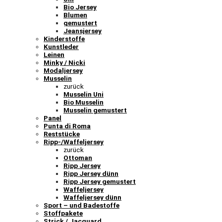
Bio Jersey
Blumen
gemustert
Jeansjersey
Kinderstoffe
Kunstleder
Leinen
Minky / Nicki
Modaljersey
Musselin
zurück
Musselin Uni
Bio Musselin
Musselin gemustert
Panel
Punta di Roma
Reststücke
Ripp-/Waffeljersey
zurück
Ottoman
Ripp Jersey
Ripp Jersey dünn
Ripp Jersey gemustert
Waffeljersey
Waffeljersey dünn
Sport – und Badestoffe
Stoffpakete
Strick / Jacquard