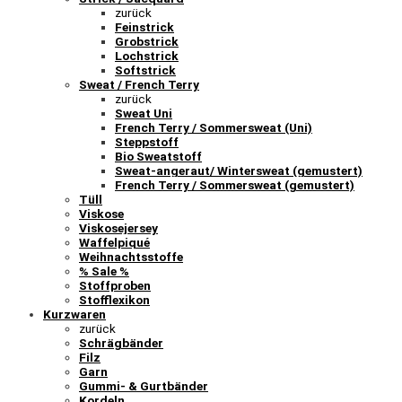
zurück
Feinstrick
Grobstrick
Lochstrick
Softstrick
Sweat / French Terry
zurück
Sweat Uni
French Terry / Sommersweat (Uni)
Steppstoff
Bio Sweatstoff
Sweat-angeraut/ Wintersweat (gemustert)
French Terry / Sommersweat (gemustert)
Tüll
Viskose
Viskosejersey
Waffelpiqué
Weihnachtsstoffe
% Sale %
Stoffproben
Stofflexikon
Kurzwaren
zurück
Schrägbänder
Filz
Garn
Gummi- & Gurtbänder
Kordeln