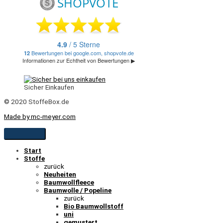
Sicher Einkaufen
© 2020 StoffeBox.de
Made by mc-meyer.com
Start
Stoffe
zurück
Neuheiten
Baumwollfleece
Baumwolle / Popeline
zurück
Bio Baumwollstoff
uni
gemustert