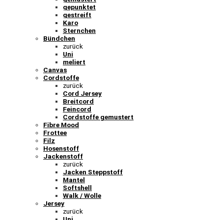
gepunktet
gestreift
Karo
Sternchen
Bündchen
zurück
Uni
meliert
Canvas
Cordstoffe
zurück
Cord Jersey
Breitcord
Feincord
Cordstoffe gemustert
Fibre Mood
Frottee
Filz
Hosenstoff
Jackenstoff
zurück
Jacken Steppstoff
Mantel
Softshell
Walk / Wolle
Jersey
zurück
Uni