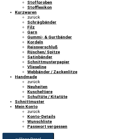
Stoffproben
Stofflexikon
Kurzwaren
zurück
Schrägbänder
Filz
Garn
Gummi- & Gurtbänder
Kordeln
Reissverschluß
Rüschen/ Spitze
Satinbänder
Schnittmusterpapier
Vlieseline
Webbänder / Zackenlitze
Handmade
zurück
Neuheiten
Kuscheltiere
Schultüte / Kitatüte
Schnittmuster
Mein Konto
zurück
Konto-Details
Wunschliste
Passwort vergessen