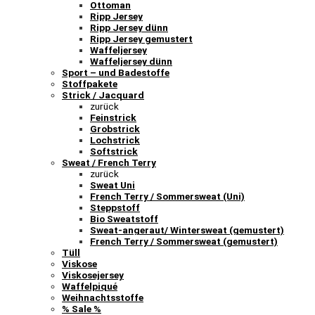
Ottoman
Ripp Jersey
Ripp Jersey dünn
Ripp Jersey gemustert
Waffeljersey
Waffeljersey dünn
Sport – und Badestoffe
Stoffpakete
Strick / Jacquard
zurück
Feinstrick
Grobstrick
Lochstrick
Softstrick
Sweat / French Terry
zurück
Sweat Uni
French Terry / Sommersweat (Uni)
Steppstoff
Bio Sweatstoff
Sweat-angeraut/ Wintersweat (gemustert)
French Terry / Sommersweat (gemustert)
Tüll
Viskose
Viskosejersey
Waffelpiqué
Weihnachtsstoffe
% Sale %