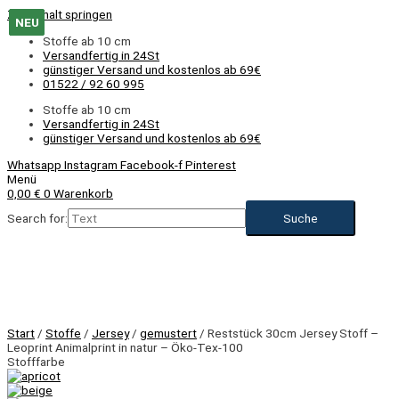
Zum Inhalt springen
NEU
NEU
NEU
Stoffe ab 10 cm
Versandfertig in 24St
günstiger Versand und kostenlos ab 69€
01522 / 92 60 995
Stoffe ab 10 cm
Versandfertig in 24St
günstiger Versand und kostenlos ab 69€
Whatsapp
Instagram
Facebook-f
Pinterest
Menü
0,00
€
0
Warenkorb
Search for:
Start
/
Stoffe
/
Jersey
/
gemustert
/ Reststück 30cm Jersey Stoff –
Leoprint Animalprint in natur – Öko-Tex-100
Stofffarbe