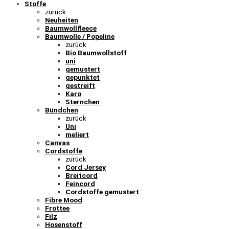
Stoffe
zurück
Neuheiten
Baumwollfleece
Baumwolle / Popeline
zurück
Bio Baumwollstoff
uni
gemustert
gepunktet
gestreift
Karo
Sternchen
Bündchen
zurück
Uni
meliert
Canvas
Cordstoffe
zurück
Cord Jersey
Breitcord
Feincord
Cordstoffe gemustert
Fibre Mood
Frottee
Filz
Hosenstoff