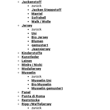
Jackenstoff
zurück
Jacken Steppstoff
Mantel
Softshell
Walk / Wolle
Jersey
zurück
Uni
Bio Jersey
Blumen
gemustert
Jeansjersey
Kinderstoffe
Kunstleder
Leinen
Minky / Nicki
Modaljersey
Musselin
zurück
Musselin Uni
Bio Musselin
Musselin gemustert
Panel
Punta di Roma
Reststücke
Ripp-/Waffeljersey
zurück