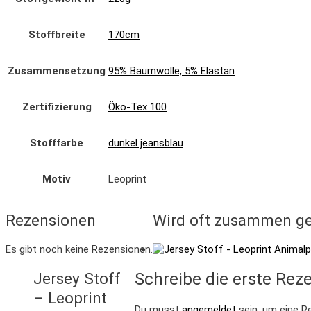
Stoffbreite
170cm
Zusammensetzung
95% Baumwolle, 5% Elastan
Zertifizierung
Öko-Tex 100
Stofffarbe
dunkel jeansblau
Motiv
Leoprint
Rezensionen
Wird oft zusammen ge
Es gibt noch keine Rezensionen.
Jersey Stoff
Schreibe die erste Reze
– Leoprint
Du musst
angemeldet
sein, um eine R