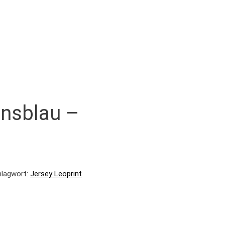
ansblau –
hlagwort:
Jersey Leoprint