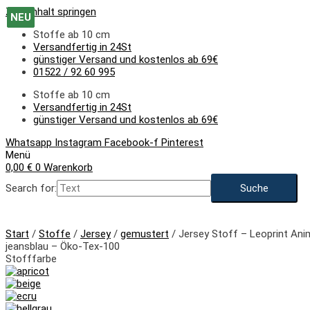
Zum Inhalt springen
NEU
NEU
NEU
Stoffe ab 10 cm
Versandfertig in 24St
günstiger Versand und kostenlos ab 69€
01522 / 92 60 995
Stoffe ab 10 cm
Versandfertig in 24St
günstiger Versand und kostenlos ab 69€
Whatsapp
Instagram
Facebook-f
Pinterest
Menü
0,00
€
0
Warenkorb
Search for:
Start
/
Stoffe
/
Jersey
/
gemustert
/ Jersey Stoff – Leoprint Anim
jeansblau – Öko-Tex-100
Stofffarbe