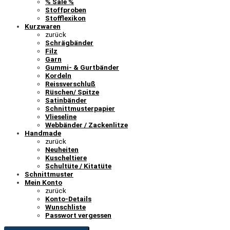
% Sale %
Stoffproben
Stofflexikon
Kurzwaren
zurück
Schrägbänder
Filz
Garn
Gummi- & Gurtbänder
Kordeln
Reissverschluß
Rüschen/ Spitze
Satinbänder
Schnittmusterpapier
Vlieseline
Webbänder / Zackenlitze
Handmade
zurück
Neuheiten
Kuscheltiere
Schultüte / Kitatüte
Schnittmuster
Mein Konto
zurück
Konto-Details
Wunschliste
Passwort vergessen