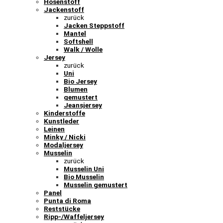
Hosenstoff
Jackenstoff
zurück
Jacken Steppstoff
Mantel
Softshell
Walk / Wolle
Jersey
zurück
Uni
Bio Jersey
Blumen
gemustert
Jeansjersey
Kinderstoffe
Kunstleder
Leinen
Minky / Nicki
Modaljersey
Musselin
zurück
Musselin Uni
Bio Musselin
Musselin gemustert
Panel
Punta di Roma
Reststücke
Ripp-/Waffeljersey