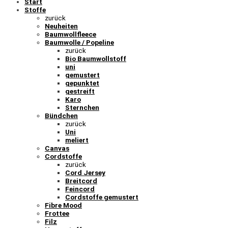
Start
Stoffe
zurück
Neuheiten
Baumwollfleece
Baumwolle / Popeline
zurück
Bio Baumwollstoff
uni
gemustert
gepunktet
gestreift
Karo
Sternchen
Bündchen
zurück
Uni
meliert
Canvas
Cordstoffe
zurück
Cord Jersey
Breitcord
Feincord
Cordstoffe gemustert
Fibre Mood
Frottee
Filz