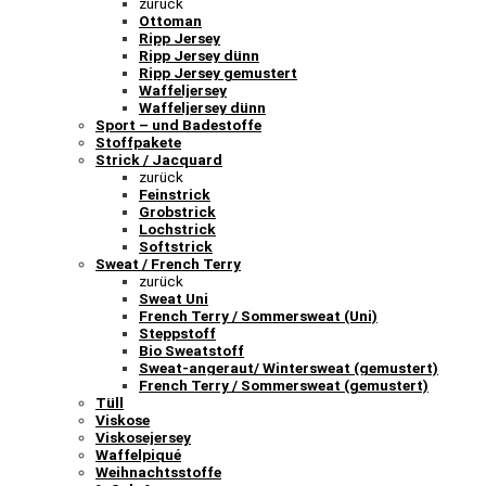
zurück
Ottoman
Ripp Jersey
Ripp Jersey dünn
Ripp Jersey gemustert
Waffeljersey
Waffeljersey dünn
Sport – und Badestoffe
Stoffpakete
Strick / Jacquard
zurück
Feinstrick
Grobstrick
Lochstrick
Softstrick
Sweat / French Terry
zurück
Sweat Uni
French Terry / Sommersweat (Uni)
Steppstoff
Bio Sweatstoff
Sweat-angeraut/ Wintersweat (gemustert)
French Terry / Sommersweat (gemustert)
Tüll
Viskose
Viskosejersey
Waffelpiqué
Weihnachtsstoffe