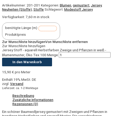
Artikelnummer:
201-201
Kategorien:
Blumen
,
gemustert
,
Jersey
,
Neuheiten (Stoffe)
,
Stoffe
Schlagwort:
Modestoff Jersey
Verfügbarkeit:
7,60 m in stock
benötigte Länge (m)
Produktpreis
Zur Wunschliste hinzufügen
Von Wunschliste entfernen
Zur Wunschliste hinzufügen
Jersey Stoff - aquarell Herbstfarben Zweige und Pflanzen in weiß -
Blumenmuster, Öko Tex 100 Menge
In den Warenkorb
15,90
€
pro Meter
Enthält 19% MwSt. DE
zzgl.
Versand
Lieferzeit: ca. 1-2 Werktage
Beschreibung
Zusätzliche Informationen
Rezensionen (0)
Ein schöner Baumwolljersey gemustert mit Zweigen und Pflanzen in
trendigen Herbstfarben und aquarell Muster. Die verschiedenen