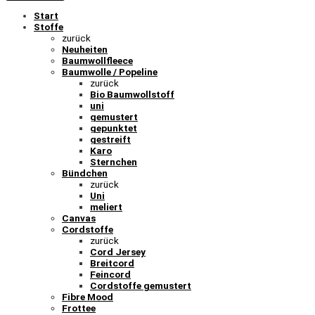
Start
Stoffe
zurück
Neuheiten
Baumwollfleece
Baumwolle / Popeline
zurück
Bio Baumwollstoff
uni
gemustert
gepunktet
gestreift
Karo
Sternchen
Bündchen
zurück
Uni
meliert
Canvas
Cordstoffe
zurück
Cord Jersey
Breitcord
Feincord
Cordstoffe gemustert
Fibre Mood
Frottee