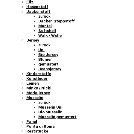
Filz
Hosenstoff
Jackenstoff
zurück
Jacken Steppstoff
Mantel
Softshell
Walk / Wolle
Jersey
zurück
Uni
Bio Jersey
Blumen
gemustert
Jeansjersey
Kinderstoffe
Kunstleder
Leinen
Minky / Nicki
Modaljersey
Musselin
zurück
Musselin Uni
Bio Musselin
Musselin gemustert
Panel
Punta di Roma
Reststücke