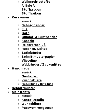
Weihnachtsstoffe
% Sale %
Stoffproben
Stofflexikon
Kurzwaren
zurück
Schrägbänder
Filz
Garn
Gummi- & Gurtbänder
Kordeln
Reissverschluß
Rüschen/ Spitze
Satinbänder
Schnittmusterpapier
Vlieseline
Webbänder / Zackenlitze
Handmade
zurück
Neuheiten
Kuscheltiere
Schultüte / Kitatüte
Schnittmuster
Mein Konto
zurück
Konto-Details
Wunschliste
Passwort vergessen