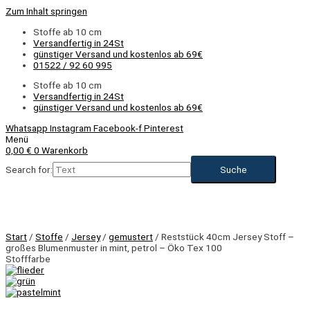
Zum Inhalt springen
Stoffe ab 10 cm
Versandfertig in 24St
günstiger Versand und kostenlos ab 69€
01522 / 92 60 995
Stoffe ab 10 cm
Versandfertig in 24St
günstiger Versand und kostenlos ab 69€
Whatsapp
Instagram
Facebook-f
Pinterest
Menü
0,00
€
0
Warenkorb
Search for:
Start
/
Stoffe
/
Jersey
/
gemustert
/ Reststück 40cm Jersey Stoff –
großes Blumenmuster in mint, petrol – Öko Tex 100
Stofffarbe