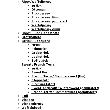
Ripp-/Waffeljersey
zurück
Ottoman
Ripp Jersey
Ripp Jersey dünn
Ripp Jersey gemustert
Waffeljersey
Waffeljersey dünn
Sport – und Badestoffe
Stoffpakete
Strick / Jacquard
zurück
Feinstrick
Grobstrick
Lochstrick
Softstrick
Sweat / French Terry
zurück
Sweat Uni
French Terry / Sommersweat (Uni)
Steppstoff
Bio Sweatstoff
Sweat-angeraut/ Wintersweat (gemustert)
French Terry / Sommersweat (gemustert)
Tüll
Viskose
Viskosejersey
Waffelpiqué