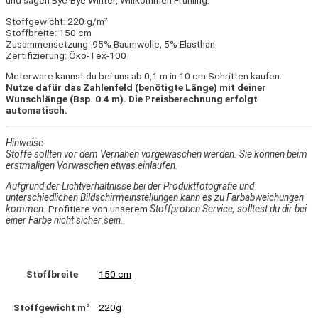
und sagen Bye-Bye Winter, Willkommen Frühling.
Stoffgewicht: 220 g/m²
Stoffbreite: 150 cm
Zusammensetzung: 95% Baumwolle, 5% Elasthan
Zertifizierung: Öko-Tex-100
Meterware kannst du bei uns ab 0,1 m in 10 cm Schritten kaufen.
Nutze dafür das Zahlenfeld (benötigte Länge) mit deiner
Wunschlänge (Bsp. 0.4 m). Die Preisberechnung erfolgt
automatisch.
Hinweise:
Stoffe sollten vor dem Vernähen vorgewaschen werden. Sie können beim
erstmaligen Vorwaschen etwas einlaufen.
Aufgrund der Lichtverhältnisse bei der Produktfotografie und
unterschiedlichen Bildschirmeinstellungen kann es zu Farbabweichungen
kommen.
Profitiere von unserem
Stoffproben Service, solltest du dir bei
einer Farbe nicht sicher sein.
Stoffbreite
150 cm
Stoffgewicht m²
220g