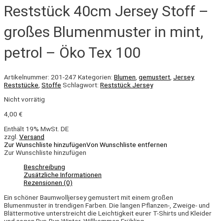
Reststück 40cm Jersey Stoff –
großes Blumenmuster in mint,
petrol – Öko Tex 100
Artikelnummer:
201-247
Kategorien:
Blumen
,
gemustert
,
Jersey
,
Reststücke
,
Stoffe
Schlagwort:
Reststück Jersey
Nicht vorrätig
4,00
€
Enthält 19% MwSt. DE
zzgl.
Versand
Zur Wunschliste hinzufügen
Von Wunschliste entfernen
Zur Wunschliste hinzufügen
Beschreibung
Zusätzliche Informationen
Rezensionen (0)
Ein schöner Baumwolljersey gemustert mit einem großen
Blumenmuster in trendigen Farben. Die langen Pflanzen-, Zweige- und
Blättermotive unterstreicht die Leichtigkeit eurer T-Shirts und Kleider