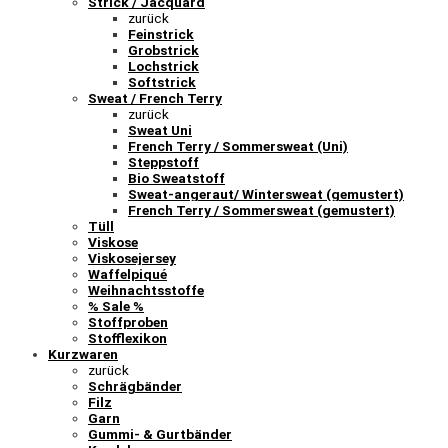
Strick / Jacquard
zurück
Feinstrick
Grobstrick
Lochstrick
Softstrick
Sweat / French Terry
zurück
Sweat Uni
French Terry / Sommersweat (Uni)
Steppstoff
Bio Sweatstoff
Sweat-angeraut/ Wintersweat (gemustert)
French Terry / Sommersweat (gemustert)
Tüll
Viskose
Viskosejersey
Waffelpiqué
Weihnachtsstoffe
% Sale %
Stoffproben
Stofflexikon
Kurzwaren
zurück
Schrägbänder
Filz
Garn
Gummi- & Gurtbänder