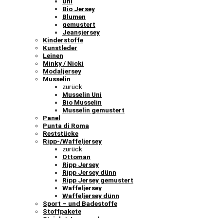
Uni
Bio Jersey
Blumen
gemustert
Jeansjersey
Kinderstoffe
Kunstleder
Leinen
Minky / Nicki
Modaljersey
Musselin
zurück
Musselin Uni
Bio Musselin
Musselin gemustert
Panel
Punta di Roma
Reststücke
Ripp-/Waffeljersey
zurück
Ottoman
Ripp Jersey
Ripp Jersey dünn
Ripp Jersey gemustert
Waffeljersey
Waffeljersey dünn
Sport – und Badestoffe
Stoffpakete