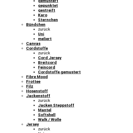
gemustert
gepunktet
gestreift
Karo
Sternchen
Bündchen
zurück
Uni
meliert
Canvas
Cordstoffe
zurück
Cord Jersey
Breitcord
Feincord
Cordstoffe gemustert
Fibre Mood
Frottee
Filz
Hosenstoff
Jackenstoff
zurück
Jacken Steppstoff
Mantel
Softshell
Walk / Wolle
Jersey
zurück