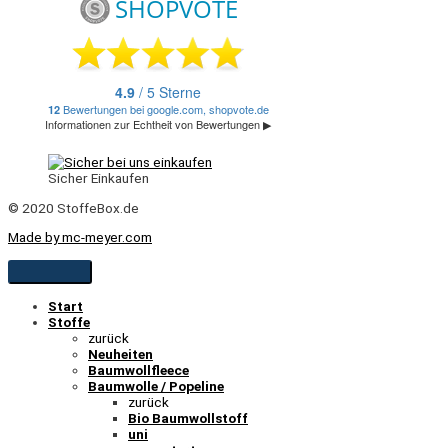
Sicher Einkaufen
© 2020 StoffeBox.de
Made by mc-meyer.com
Start
Stoffe
zurück
Neuheiten
Baumwollfleece
Baumwolle / Popeline
zurück
Bio Baumwollstoff
uni