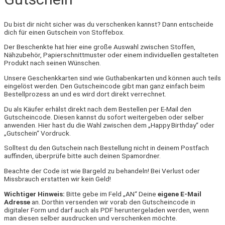
Du bist dir nicht sicher was du verschenken kannst? Dann entscheide
dich für einen Gutschein von Stoffebox.
Der Beschenkte hat hier eine große Auswahl zwischen Stoffen,
Nähzubehör, Papierschnittmuster oder einem individuellen gestalteten
Produkt nach seinen Wünschen.
Unsere Geschenkkarten sind wie Guthabenkarten und können auch teils
eingelöst werden. Den Gutscheincode gibt man ganz einfach beim
Bestellprozess an und es wird dort direkt verrechnet.
Du als Käufer erhälst direkt nach dem Bestellen per E-Mail den
Gutscheincode. Diesen kannst du sofort weitergeben oder selber
anwenden. Hier hast du die Wahl zwischen dem „Happy Birthday“ oder
„Gutschein“ Vordruck.
Solltest du den Gutschein nach Bestellung nicht in deinem Postfach
auffinden, überprüfe bitte auch deinen Spamordner.
Beachte der Code ist wie Bargeld zu behandeln! Bei Verlust oder
Missbrauch erstatten wir kein Geld!
Wichtiger Hinweis:
Bitte gebe im Feld „AN“ Deine
eigene E-Mail
Adresse
an. Dorthin versenden wir vorab den Gutscheincode in
digitaler Form und darf auch als PDF heruntergeladen werden, wenn
man diesen selber ausdrucken und verschenken möchte.