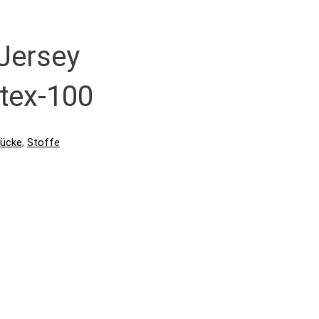
Jersey
-tex-100
tücke
,
Stoffe