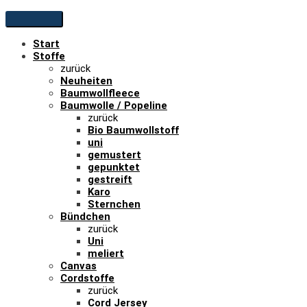
Start
Stoffe
zurück
Neuheiten
Baumwollfleece
Baumwolle / Popeline
zurück
Bio Baumwollstoff
uni
gemustert
gepunktet
gestreift
Karo
Sternchen
Bündchen
zurück
Uni
meliert
Canvas
Cordstoffe
zurück
Cord Jersey