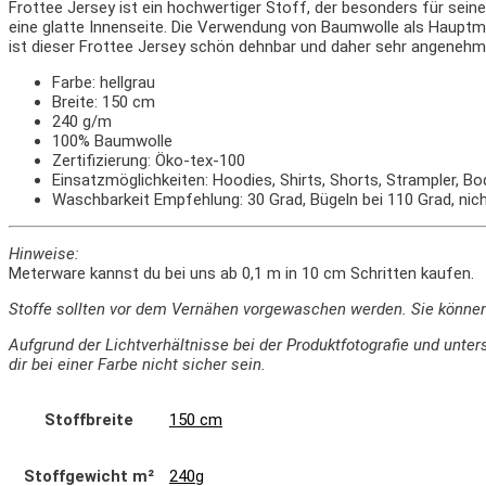
Frottee Jersey ist ein hochwertiger Stoff, der besonders für sein
eine glatte Innenseite. Die Verwendung von Baumwolle als Hauptma
ist dieser Frottee Jersey schön dehnbar und daher sehr angenehm
Farbe: hellgrau
Breite: 150 cm
240 g/m
100% Baumwolle
Zertifizierung: Öko-tex-100
Einsatzmöglichkeiten: Hoodies, Shirts, Shorts, Strampler, 
Waschbarkeit Empfehlung: 30 Grad, Bügeln bei 110 Grad, nic
Hinweise:
Meterware kannst du bei uns ab 0,1 m in 10 cm Schritten kaufen.
Stoffe sollten vor dem Vernähen vorgewaschen werden. Sie könne
Aufgrund der Lichtverhältnisse bei der Produktfotografie und un
dir bei einer Farbe nicht sicher sein.
Stoffbreite
150 cm
Stoffgewicht m²
240g