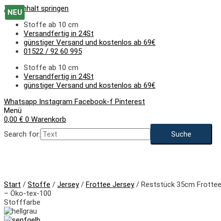
Zum Inhalt springen
NEU
Stoffe ab 10 cm
Versandfertig in 24St
günstiger Versand und kostenlos ab 69€
01522 / 92 60 995
Stoffe ab 10 cm
Versandfertig in 24St
günstiger Versand und kostenlos ab 69€
Whatsapp
Instagram
Facebook-f
Pinterest
Menü
0,00
€
0
Warenkorb
Search for:
Start
/
Stoffe
/
Jersey
/
Frottee Jersey
/ Reststück 35cm Frottee 
– Öko-tex-100
Stofffarbe