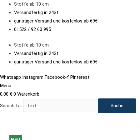
Zum
Stoffe ab 10 cm
Inhalt
Versandfertig in 24St
springen
günstiger Versand und kostenlos ab 69€
01522 / 92 60 995
Stoffe ab 10 cm
Versandfertig in 24St
günstiger Versand und kostenlos ab 69€
Whatsapp
Instagram
Facebook-f
Pinterest
Menü
0,00
€
0
Warenkorb
Search for:
French
Ursprünglicher
Ursprünglicher
Ursprünglicher
Aktueller
Aktueller
Aktueller
NEU
NEU
NEU
NEU
NEU
NEU
NEU