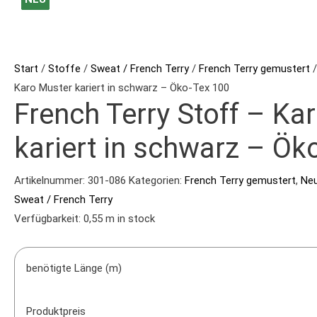
Terry
Preis
Preis
Preis
Preis
Preis
Preis
Stoff
war:
war:
war:
ist:
ist:
ist:
-
17,90 €
15,90 €
17,90 €
13,90 €.
11,90 €.
13,90 €.
Karo
Start
/
Stoffe
/
Sweat / French Terry
/
French Terry gemustert
/
Muster
Karo Muster kariert in schwarz – Öko-Tex 100
French Terry Stoff – Ka
kariert
in
kariert in schwarz – Ök
schwarz
-
Artikelnummer:
301-086
Kategorien:
French Terry gemustert
,
Neu
Öko-
Sweat / French Terry
Tex
Verfügbarkeit:
0,55 m in stock
100
Menge
benötigte Länge (m)
Produktpreis