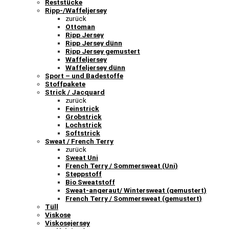
Reststücke
Ripp-/Waffeljersey
zurück
Ottoman
Ripp Jersey
Ripp Jersey dünn
Ripp Jersey gemustert
Waffeljersey
Waffeljersey dünn
Sport – und Badestoffe
Stoffpakete
Strick / Jacquard
zurück
Feinstrick
Grobstrick
Lochstrick
Softstrick
Sweat / French Terry
zurück
Sweat Uni
French Terry / Sommersweat (Uni)
Steppstoff
Bio Sweatstoff
Sweat-angeraut/ Wintersweat (gemustert)
French Terry / Sommersweat (gemustert)
Tüll
Viskose
Viskosejersey