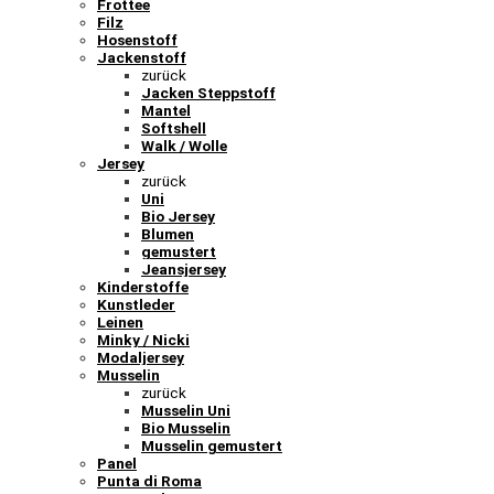
Frottee
Filz
Hosenstoff
Jackenstoff
zurück
Jacken Steppstoff
Mantel
Softshell
Walk / Wolle
Jersey
zurück
Uni
Bio Jersey
Blumen
gemustert
Jeansjersey
Kinderstoffe
Kunstleder
Leinen
Minky / Nicki
Modaljersey
Musselin
zurück
Musselin Uni
Bio Musselin
Musselin gemustert
Panel
Punta di Roma