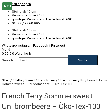
Zum Inhalt springen
NEU
NEU
NEU
NEU
NEU
NEU
NEU
NEU
Stoffe ab 10 cm
Versandfertig in 24St
günstiger Versand und kostenlos ab 69€
01522 / 92 60 995
Stoffe ab 10 cm
Versandfertig in 24St
günstiger Versand und kostenlos ab 69€
Whatsapp
Instagram
Facebook-f
Pinterest
Menü
0,00
€
0
Warenkorb
Search for:
NEU
Start
/
Stoffe
/
Sweat / French Terry
/
French Terry Uni
/ French Terry
Sommersweat – Uni brombeere – Öko-Tex-100
French Terry Sommersweat –
Uni brombeere – Öko-Tex-100