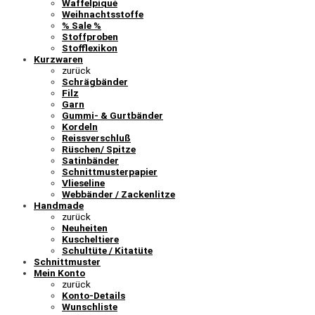
Waffelpiqué
Weihnachtsstoffe
% Sale %
Stoffproben
Stofflexikon
Kurzwaren
zurück
Schrägbänder
Filz
Garn
Gummi- & Gurtbänder
Kordeln
Reissverschluß
Rüschen/ Spitze
Satinbänder
Schnittmusterpapier
Vlieseline
Webbänder / Zackenlitze
Handmade
zurück
Neuheiten
Kuscheltiere
Schultüte / Kitatüte
Schnittmuster
Mein Konto
zurück
Konto-Details
Wunschliste