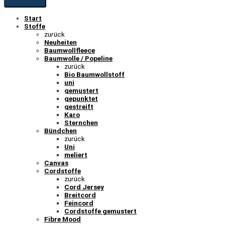
Start
Stoffe
zurück
Neuheiten
Baumwollfleece
Baumwolle / Popeline
zurück
Bio Baumwollstoff
uni
gemustert
gepunktet
gestreift
Karo
Sternchen
Bündchen
zurück
Uni
meliert
Canvas
Cordstoffe
zurück
Cord Jersey
Breitcord
Feincord
Cordstoffe gemustert
Fibre Mood