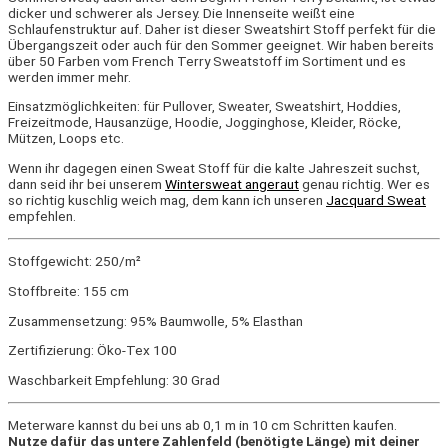
dicker und schwerer als Jersey. Die Innenseite weißt eine
Schlaufenstruktur auf. Daher ist dieser Sweatshirt Stoff perfekt für die
Übergangszeit oder auch für den Sommer geeignet
. Wir haben bereits
über 50 Farben vom French Terry Sweatstoff im Sortiment und es
werden immer mehr.
Einsatzmöglichkeiten: für Pullover, Sweater, Sweatshirt, Hoddies,
Freizeitmode, Hausanzüge, Hoodie, Jogginghose, Kleider, Röcke,
Mützen, Loops etc.
Wenn ihr dagegen einen Sweat Stoff für die kalte Jahreszeit suchst,
dann seid ihr bei unserem
Wintersweat angeraut
genau richtig. Wer es
so richtig kuschlig weich mag, dem kann ich unseren
Jacquard Sweat
empfehlen.
Stoffgewicht: 250/m²
Stoffbreite: 155 cm
Zusammensetzung: 95% Baumwolle, 5% Elasthan
Zertifizierung: Öko-Tex 100
Waschbarkeit Empfehlung: 30 Grad
Meterware kannst du bei uns ab 0,1 m in 10 cm Schritten kaufen.
Nutze dafür das untere Zahlenfeld (benötigte Länge) mit deiner