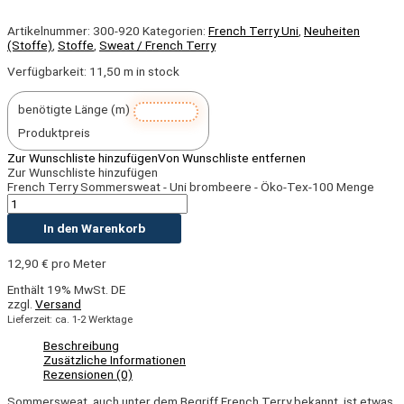
Artikelnummer:
300-920
Kategorien:
French Terry Uni
,
Neuheiten
(Stoffe)
,
Stoffe
,
Sweat / French Terry
Verfügbarkeit:
11,50 m in stock
benötigte Länge (m)
Produktpreis
Zur Wunschliste hinzufügen
Von Wunschliste entfernen
Zur Wunschliste hinzufügen
French Terry Sommersweat - Uni brombeere - Öko-Tex-100 Menge
In den Warenkorb
12,90
€
pro Meter
Enthält 19% MwSt. DE
zzgl.
Versand
Lieferzeit: ca. 1-2 Werktage
Beschreibung
Zusätzliche Informationen
Rezensionen (0)
Sommersweat
,
auch unter dem Begriff French Terry bekannt, ist etwas