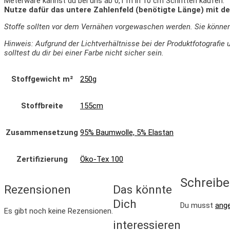
Meterware kannst du bei uns ab 0,1 m in 10 cm Schritten kaufen.
Nutze dafür das untere Zahlenfeld (benötigte Länge) mit de
Stoffe sollten vor dem Vernähen vorgewaschen werden. Sie könne
Hinweis: Aufgrund der Lichtverhältnisse bei der Produktfotograf
solltest du dir bei einer Farbe nicht sicher sein.
Stoffgewicht m²
250g
Stoffbreite
155cm
Zusammensetzung
95% Baumwolle, 5% Elastan
Zertifizierung
Öko-Tex 100
Schreibe
Rezensionen
Das könnte
Dich
Du musst
ang
Es gibt noch keine Rezensionen.
interessieren