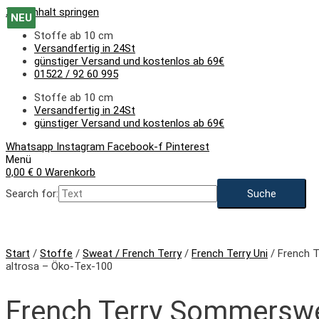
Zum Inhalt springen
NEU
NEU
NEU
NEU
NEU
NEU
NEU
NEU
NEU
NEU
Stoffe ab 10 cm
Versandfertig in 24St
günstiger Versand und kostenlos ab 69€
01522 / 92 60 995
Stoffe ab 10 cm
Versandfertig in 24St
günstiger Versand und kostenlos ab 69€
Whatsapp
Instagram
Facebook-f
Pinterest
Menü
0,00
€
0
Warenkorb
Search for:
NEU
Start
/
Stoffe
/
Sweat / French Terry
/
French Terry Uni
/ French 
altrosa – Öko-Tex-100
French Terry Sommerswe