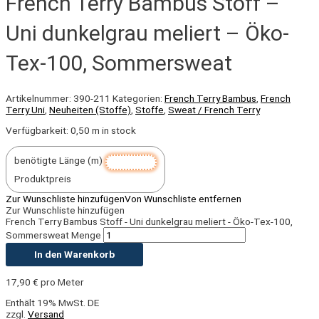
French Terry Bambus Stoff –
Uni dunkelgrau meliert – Öko-
Tex-100, Sommersweat
Artikelnummer:
390-211
Kategorien:
French Terry Bambus
,
French
Terry Uni
,
Neuheiten (Stoffe)
,
Stoffe
,
Sweat / French Terry
Verfügbarkeit:
0,50 m in stock
benötigte Länge (m)
Produktpreis
Zur Wunschliste hinzufügen
Von Wunschliste entfernen
Zur Wunschliste hinzufügen
French Terry Bambus Stoff - Uni dunkelgrau meliert - Öko-Tex-100,
Sommersweat Menge
In den Warenkorb
17,90
€
pro Meter
Enthält 19% MwSt. DE
zzgl.
Versand