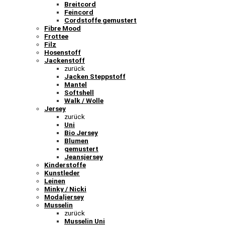
Breitcord
Feincord
Cordstoffe gemustert
Fibre Mood
Frottee
Filz
Hosenstoff
Jackenstoff
zurück
Jacken Steppstoff
Mantel
Softshell
Walk / Wolle
Jersey
zurück
Uni
Bio Jersey
Blumen
gemustert
Jeansjersey
Kinderstoffe
Kunstleder
Leinen
Minky / Nicki
Modaljersey
Musselin
zurück
Musselin Uni