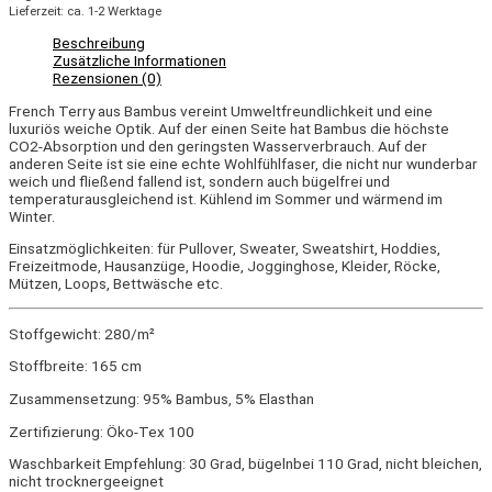
Lieferzeit: ca. 1-2 Werktage
Beschreibung
Zusätzliche Informationen
Rezensionen (0)
French Terry aus Bambus vereint Umweltfreundlichkeit und eine
luxuriös weiche Optik. Auf der einen Seite hat Bambus die höchste
CO2-Absorption und den geringsten Wasserverbrauch. Auf der
anderen Seite ist sie eine echte Wohlfühlfaser, die nicht nur wunderbar
weich und fließend fallend ist, sondern auch bügelfrei und
temperaturausgleichend ist. Kühlend im Sommer und wärmend im
Winter.
Einsatzmöglichkeiten: für Pullover, Sweater, Sweatshirt, Hoddies,
Freizeitmode, Hausanzüge, Hoodie, Jogginghose, Kleider, Röcke,
Mützen, Loops, Bettwäsche etc.
Stoffgewicht: 280/m²
Stoffbreite: 165 cm
Zusammensetzung: 95% Bambus, 5% Elasthan
Zertifizierung: Öko-Tex 100
Waschbarkeit Empfehlung: 30 Grad, bügelnbei 110 Grad, nicht bleichen,
nicht trocknergeeignet