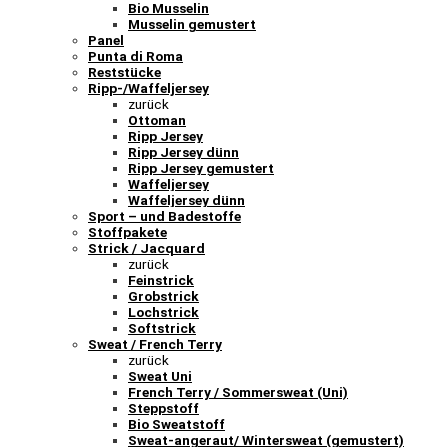
Bio Musselin
Musselin gemustert
Panel
Punta di Roma
Reststücke
Ripp-/Waffeljersey
zurück
Ottoman
Ripp Jersey
Ripp Jersey dünn
Ripp Jersey gemustert
Waffeljersey
Waffeljersey dünn
Sport – und Badestoffe
Stoffpakete
Strick / Jacquard
zurück
Feinstrick
Grobstrick
Lochstrick
Softstrick
Sweat / French Terry
zurück
Sweat Uni
French Terry / Sommersweat (Uni)
Steppstoff
Bio Sweatstoff
Sweat-angeraut/ Wintersweat (gemustert)