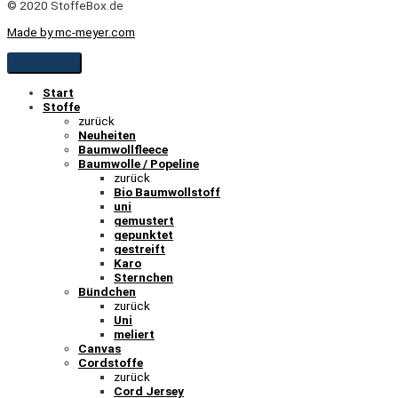
© 2020 StoffeBox.de
Made by mc-meyer.com
Start
Stoffe
zurück
Neuheiten
Baumwollfleece
Baumwolle / Popeline
zurück
Bio Baumwollstoff
uni
gemustert
gepunktet
gestreift
Karo
Sternchen
Bündchen
zurück
Uni
meliert
Canvas
Cordstoffe
zurück
Cord Jersey