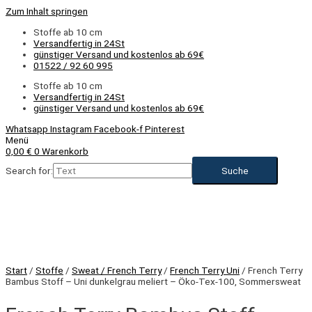
Zum Inhalt springen
Stoffe ab 10 cm
Versandfertig in 24St
günstiger Versand und kostenlos ab 69€
01522 / 92 60 995
Stoffe ab 10 cm
Versandfertig in 24St
günstiger Versand und kostenlos ab 69€
Whatsapp
Instagram
Facebook-f
Pinterest
Menü
0,00
€
0
Warenkorb
Search for:
NEU
Start
/
Stoffe
/
Sweat / French Terry
/
French Terry Uni
/ French Terry
Bambus Stoff – Uni dunkelgrau meliert – Öko-Tex-100, Sommersweat