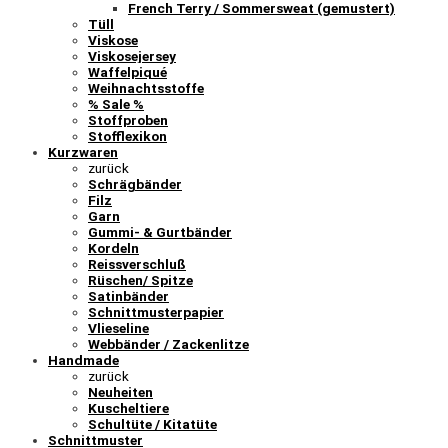
French Terry / Sommersweat (gemustert)
Tüll
Viskose
Viskosejersey
Waffelpiqué
Weihnachtsstoffe
% Sale %
Stoffproben
Stofflexikon
Kurzwaren
zurück
Schrägbänder
Filz
Garn
Gummi- & Gurtbänder
Kordeln
Reissverschluß
Rüschen/ Spitze
Satinbänder
Schnittmusterpapier
Vlieseline
Webbänder / Zackenlitze
Handmade
zurück
Neuheiten
Kuscheltiere
Schultüte / Kitatüte
Schnittmuster