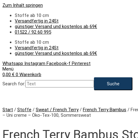
Zum Inhalt springen
Stoffe ab 10 cm
Versandfertig in 24St
günstiger Versand und kostenlos ab 69€
01522 / 92 60 995
Stoffe ab 10 cm
Versandfertig in 24St
günstiger Versand und kostenlos ab 69€
Whatsapp
Instagram
Facebook-f
Pinterest
Menü
0,00
€
0
Warenkorb
Search for:
Start
/
Stoffe
/
Sweat / French Terry
/
French Terry Bambus
/ Fre
– Uni creme – Öko-Tex-100, Sommersweat
French Terry Bambus Sto