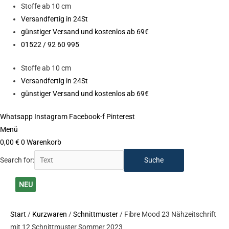
Zum
Stoffe ab 10 cm
Inhalt
Versandfertig in 24St
springen
günstiger Versand und kostenlos ab 69€
01522 / 92 60 995
Stoffe ab 10 cm
Versandfertig in 24St
günstiger Versand und kostenlos ab 69€
Whatsapp
Instagram
Facebook-f
Pinterest
Menü
0,00
€
0
Warenkorb
Search for:
Ursprünglicher
Ursprünglicher
Aktueller
Aktueller
NEU
Preis
Preis
Preis
Preis
war:
war:
ist:
ist:
Start
/
Kurzwaren
/
Schnittmuster
/ Fibre Mood 23 Nähzeitschrift
16,90 €
16,90 €
9,90 €.
9,90 €.
mit 12 Schnittmuster Sommer 2023