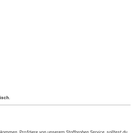
isch.
en kommen.
Profitiere von unserem
Stoffproben Service, solltest du