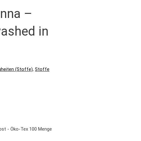
enna –
washed in
heiten (Stoffe)
,
Stoffe
rost - Öko-Tex 100 Menge