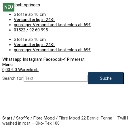
Zum Inhalt springen
NEU
Stoffe ab 10 cm
Versandfertig in 24St
günstiger Versand und kostenlos ab 69€
01522 / 92 60 995
Stoffe ab 10 cm
Versandfertig in 24St
günstiger Versand und kostenlos ab 69€
Whatsapp
Instagram
Facebook-f
Pinterest
Menü
0,00
€
0
Warenkorb
Search for:
NEU
Start
/
Stoffe
/
Fibre Mood
/ Fibre Mood 22 Bernie, Fenna – Twill
washed in rost – Öko-Tex 100