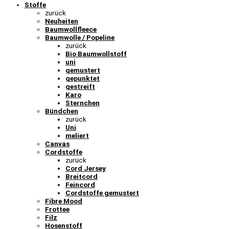
Stoffe
zurück
Neuheiten
Baumwollfleece
Baumwolle / Popeline
zurück
Bio Baumwollstoff
uni
gemustert
gepunktet
gestreift
Karo
Sternchen
Bündchen
zurück
Uni
meliert
Canvas
Cordstoffe
zurück
Cord Jersey
Breitcord
Feincord
Cordstoffe gemustert
Fibre Mood
Frottee
Filz
Hosenstoff