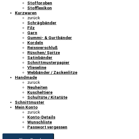
Stoffproben
Stofflexikon
Kurzwaren
zurück
Schrägbänder
Filz
Garn
Gummi- & Gurtbänder
Kordeln
Reissverschluß
Rüschen/ Spitze
Satinbänder
Schnittmusterpapier
Vlieseline
Webbänder / Zackenlitze
Handmade
zurück
Neuheiten
Kuscheltiere
Schultüte / Kitatüte
Schnittmuster
Mein Konto
zurück
Konto-Details
Wunschliste
Passwort vergessen