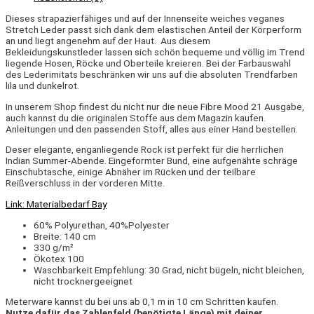
Dieses strapazierfähiges und auf der Innenseite weiches veganes
Stretch Leder passt sich dank dem elastischen Anteil der Körperform
an und liegt angenehm auf der Haut. Aus diesem
Bekleidungskunstleder lassen sich schön bequeme und völlig im Trend
liegende Hosen, Röcke und Oberteile kreieren. Bei der Farbauswahl
des Lederimitats beschränken wir uns auf die absoluten Trendfarben
lila und dunkelrot.
In unserem Shop findest du nicht nur die neue Fibre Mood 21 Ausgabe,
auch kannst du die originalen Stoffe aus dem Magazin kaufen.
Anleitungen und den passenden Stoff, alles aus einer Hand bestellen.
Deser elegante, enganliegende Rock ist perfekt für die herrlichen
Indian Summer-Abende. Eingeformter Bund, eine aufgenähte schräge
Einschubtasche, einige Abnäher im Rücken und der teilbare
Reißverschluss in der vorderen Mitte.
Link: Materialbedarf Bay
60% Polyurethan, 40%Polyester
Breite: 140 cm
330 g/m²
Ökotex 100
Waschbarkeit Empfehlung: 30 Grad, nicht bügeln, nicht bleichen,
nicht trocknergeeignet
Meterware kannst du bei uns ab 0,1 m in 10 cm Schritten kaufen.
Nutze dafür das Zahlenfeld (benötigte Länge) mit deiner