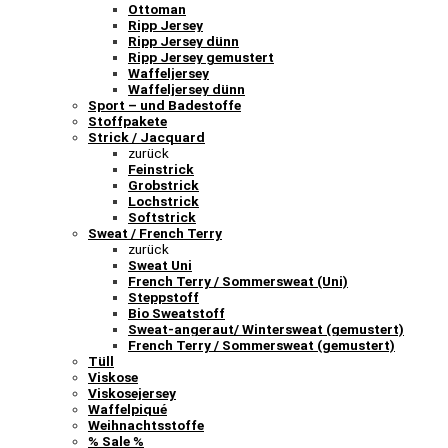
Ottoman
Ripp Jersey
Ripp Jersey dünn
Ripp Jersey gemustert
Waffeljersey
Waffeljersey dünn
Sport – und Badestoffe
Stoffpakete
Strick / Jacquard
zurück
Feinstrick
Grobstrick
Lochstrick
Softstrick
Sweat / French Terry
zurück
Sweat Uni
French Terry / Sommersweat (Uni)
Steppstoff
Bio Sweatstoff
Sweat-angeraut/ Wintersweat (gemustert)
French Terry / Sommersweat (gemustert)
Tüll
Viskose
Viskosejersey
Waffelpiqué
Weihnachtsstoffe
% Sale %