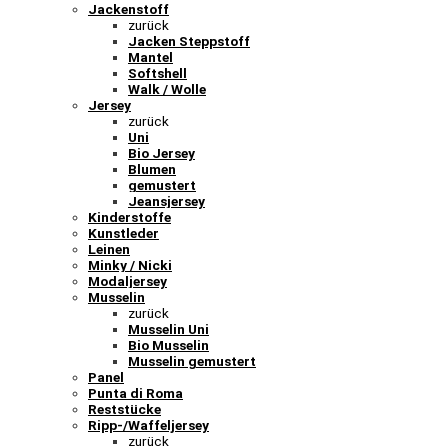
Jackenstoff
zurück
Jacken Steppstoff
Mantel
Softshell
Walk / Wolle
Jersey
zurück
Uni
Bio Jersey
Blumen
gemustert
Jeansjersey
Kinderstoffe
Kunstleder
Leinen
Minky / Nicki
Modaljersey
Musselin
zurück
Musselin Uni
Bio Musselin
Musselin gemustert
Panel
Punta di Roma
Reststücke
Ripp-/Waffeljersey
zurück