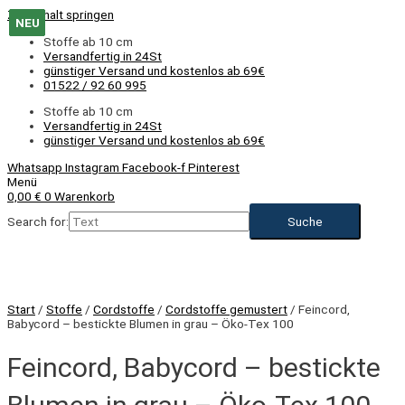
Zum Inhalt springen
NEU
NEU
NEU
NEU
Stoffe ab 10 cm
Versandfertig in 24St
günstiger Versand und kostenlos ab 69€
01522 / 92 60 995
Stoffe ab 10 cm
Versandfertig in 24St
günstiger Versand und kostenlos ab 69€
Whatsapp
Instagram
Facebook-f
Pinterest
Menü
0,00
€
0
Warenkorb
Search for:
NEU
Start
/
Stoffe
/
Cordstoffe
/
Cordstoffe gemustert
/ Feincord,
Babycord – bestickte Blumen in grau – Öko-Tex 100
Feincord, Babycord – bestickte