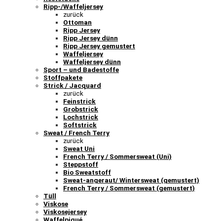
Ripp-/Waffeljersey
zurück
Ottoman
Ripp Jersey
Ripp Jersey dünn
Ripp Jersey gemustert
Waffeljersey
Waffeljersey dünn
Sport – und Badestoffe
Stoffpakete
Strick / Jacquard
zurück
Feinstrick
Grobstrick
Lochstrick
Softstrick
Sweat / French Terry
zurück
Sweat Uni
French Terry / Sommersweat (Uni)
Steppstoff
Bio Sweatstoff
Sweat-angeraut/ Wintersweat (gemustert)
French Terry / Sommersweat (gemustert)
Tüll
Viskose
Viskosejersey
Waffelpiqué