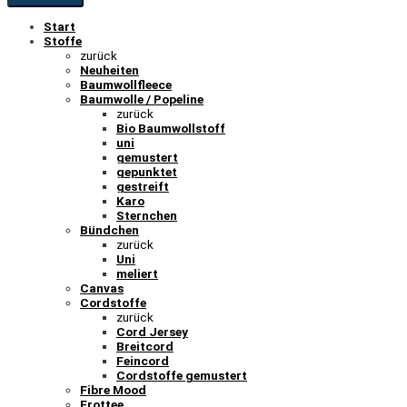
Start
Stoffe
zurück
Neuheiten
Baumwollfleece
Baumwolle / Popeline
zurück
Bio Baumwollstoff
uni
gemustert
gepunktet
gestreift
Karo
Sternchen
Bündchen
zurück
Uni
meliert
Canvas
Cordstoffe
zurück
Cord Jersey
Breitcord
Feincord
Cordstoffe gemustert
Fibre Mood
Frottee