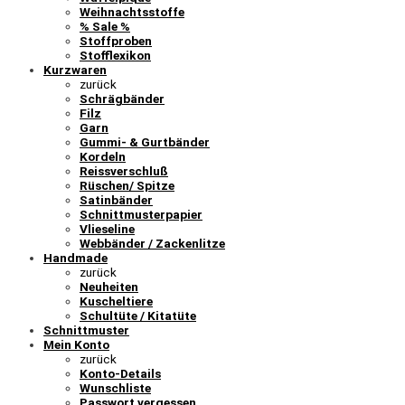
Weihnachtsstoffe
% Sale %
Stoffproben
Stofflexikon
Kurzwaren
zurück
Schrägbänder
Filz
Garn
Gummi- & Gurtbänder
Kordeln
Reissverschluß
Rüschen/ Spitze
Satinbänder
Schnittmusterpapier
Vlieseline
Webbänder / Zackenlitze
Handmade
zurück
Neuheiten
Kuscheltiere
Schultüte / Kitatüte
Schnittmuster
Mein Konto
zurück
Konto-Details
Wunschliste
Passwort vergessen