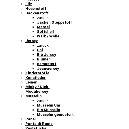
Filz
Hosenstoff
Jackenstoff
zurück
Jacken Steppstoff
Mantel
Softshell
Walk / Wolle
Jersey
zurück
Uni
Bio Jersey
Blumen
gemustert
Jeansjersey
Kinderstoffe
Kunstleder
Leinen
Minky / Nicki
Modaljersey
Musselin
zurück
Musselin Uni
Bio Musselin
Musselin gemustert
Panel
Punta di Roma
Reststücke