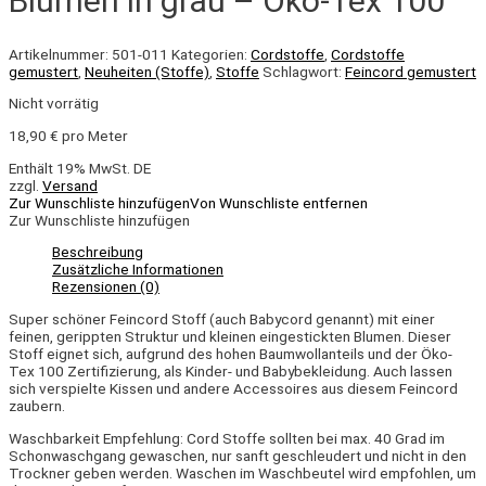
Blumen in grau – Öko-Tex 100
Artikelnummer:
501-011
Kategorien:
Cordstoffe
,
Cordstoffe
gemustert
,
Neuheiten (Stoffe)
,
Stoffe
Schlagwort:
Feincord gemustert
Nicht vorrätig
18,90
€
pro Meter
Enthält 19% MwSt. DE
zzgl.
Versand
Zur Wunschliste hinzufügen
Von Wunschliste entfernen
Zur Wunschliste hinzufügen
Beschreibung
Zusätzliche Informationen
Rezensionen (0)
Super schöner Feincord Stoff (auch Babycord genannt) mit einer
feinen, gerippten Struktur und kleinen eingestickten Blumen. Dieser
Stoff eignet sich, aufgrund des hohen Baumwollanteils und der Öko-
Tex 100 Zertifizierung, als Kinder- und Babybekleidung. Auch lassen
sich verspielte Kissen und andere Accessoires aus diesem Feincord
zaubern.
Waschbarkeit Empfehlung: Cord Stoffe sollten bei max. 40 Grad im
Schonwaschgang gewaschen, nur sanft geschleudert und nicht in den
Trockner geben werden. Waschen im Waschbeutel wird empfohlen, um