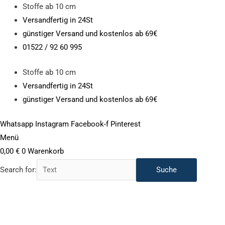
Zum
Stoffe ab 10 cm
Inhalt
Versandfertig in 24St
springen
günstiger Versand und kostenlos ab 69€
01522 / 92 60 995
Stoffe ab 10 cm
Versandfertig in 24St
günstiger Versand und kostenlos ab 69€
Whatsapp
Instagram
Facebook-f
Pinterest
Menü
0,00
€
0
Warenkorb
Search for:
Bündchen