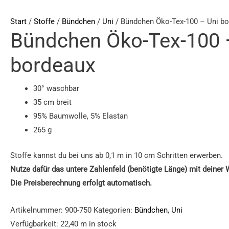
Öko-
Tex-
Start
/
Stoffe
/
Bündchen
/
Uni
/ Bündchen Öko-Tex-100 – Uni b
Bündchen Öko-Tex-100 
100
-
bordeaux
Uni
bordeaux
30° waschbar
Menge
35 cm breit
95% Baumwolle, 5% Elastan
265 g
Stoffe kannst du bei uns ab 0,1 m in 10 cm Schritten erwerben.
Nutze dafür das untere Zahlenfeld (benötigte Länge) mit deiner
Die Preisberechnung erfolgt automatisch.
Artikelnummer:
900-750
Kategorien:
Bündchen
,
Uni
Verfügbarkeit:
22,40 m in stock