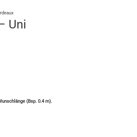
ordeaux
– Uni
 Wunschlänge (Bsp. 0.4 m).