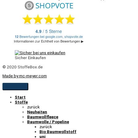
Sicher Einkaufen
© 2020 StoffeBox.de
Made by mc-meyer.com
Start
Stoffe
zurück
Neuheiten
Baumwollfleece
Baumwolle / Popeline
zurück
Bio Baumwollstoff
uni