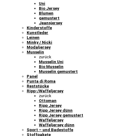
Uni
Bio Jersey
Blumen
gemustert
Jeansjersey
Kinderstoffe
Kunstleder
Leinen
Minky / Nicki
Modaljersey
Musselin
zurück
Musselin Uni
Bio Musselin
Musselin gemustert
Panel
Punta di Roma
Reststücke
Ripp-/Waffeljersey
zurück
Ottoman
Ripp Jersey
Ripp Jersey dünn
Ripp Jersey gemustert
Waffeljersey
Waffeljersey dünn
Sport – und Badestoffe
Stoffpakete