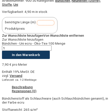
Artikelnummer:
900-30
Kategorien:
Bündchen
,
Neuheiten (Stoffe)
,
Stoffe
,
Uni
Verfügbarkeit:
4,90 m in stock
benötigte Länge (m)
Produktpreis
Zur Wunschliste hinzufügen
Von Wunschliste entfernen
Zur Wunschliste hinzufügen
Bündchen - Uni ecru - Öko-Tex-100 Menge
In den Warenkorb
7,90
€
pro Meter
Enthält 19% MwSt. DE
zzgl.
Versand
Lieferzeit: ca. 1-2 Werktage
Beschreibung
Rezensionen (0)
Bündchenstoff als Schlauchware (auch Schlauchbündchen genannt), in
der Farbe ecru
Stoffgewicht: 265 g/m²