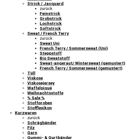
Strick / Jacquard
zurück
Feinstrick
Grobstrick
Lochstrick
Softstrick
Sweat / French Terry
zurück
Sweat Uni
French Terry / Sommersweat (Uni)
Steppstoff
Bio Sweatstoff
Sweat-angeraut/ Wintersweat (gemustert)
French Terry / Sommersweat (gemustert)
Tüll
Viskose
Viskosejersey
Waffelpiqué
Weihnachtsstoffe
% Sale %
Stoffproben
Stofflexikon
Kurzwaren
zurück
Schrägbänder
Filz
Garn
Gummi- & Gurtbänder