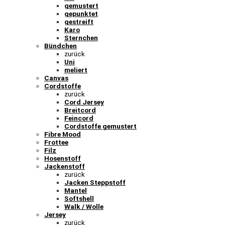
gemustert
gepunktet
gestreift
Karo
Sternchen
Bündchen
zurück
Uni
meliert
Canvas
Cordstoffe
zurück
Cord Jersey
Breitcord
Feincord
Cordstoffe gemustert
Fibre Mood
Frottee
Filz
Hosenstoff
Jackenstoff
zurück
Jacken Steppstoff
Mantel
Softshell
Walk / Wolle
Jersey
zurück