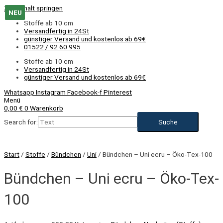
Zum Inhalt springen
NEU
NEU
NEU
NEU
NEU
NEU
NEU
NEU
NEU
Stoffe ab 10 cm
Versandfertig in 24St
günstiger Versand und kostenlos ab 69€
01522 / 92 60 995
Stoffe ab 10 cm
Versandfertig in 24St
günstiger Versand und kostenlos ab 69€
Whatsapp
Instagram
Facebook-f
Pinterest
Menü
0,00
€
0
Warenkorb
Search for:
Start
/
Stoffe
/
Bündchen
/
Uni
/ Bündchen – Uni ecru – Öko-Tex-100
NEU
Bündchen – Uni ecru – Öko-Tex-
100