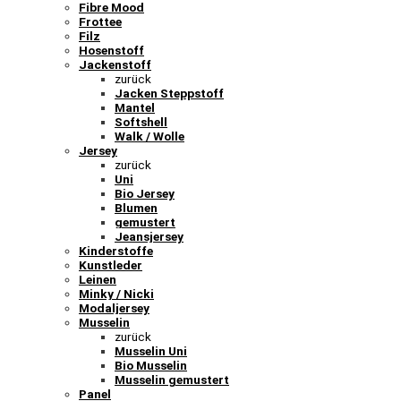
Fibre Mood
Frottee
Filz
Hosenstoff
Jackenstoff
zurück
Jacken Steppstoff
Mantel
Softshell
Walk / Wolle
Jersey
zurück
Uni
Bio Jersey
Blumen
gemustert
Jeansjersey
Kinderstoffe
Kunstleder
Leinen
Minky / Nicki
Modaljersey
Musselin
zurück
Musselin Uni
Bio Musselin
Musselin gemustert
Panel