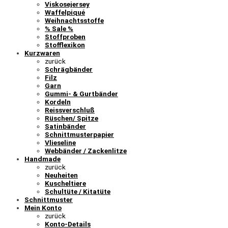
Viskosejersey
Waffelpiqué
Weihnachtsstoffe
% Sale %
Stoffproben
Stofflexikon
Kurzwaren
zurück
Schrägbänder
Filz
Garn
Gummi- & Gurtbänder
Kordeln
Reissverschluß
Rüschen/ Spitze
Satinbänder
Schnittmusterpapier
Vlieseline
Webbänder / Zackenlitze
Handmade
zurück
Neuheiten
Kuscheltiere
Schultüte / Kitatüte
Schnittmuster
Mein Konto
zurück
Konto-Details