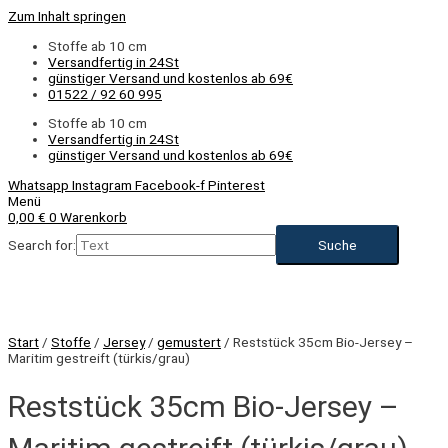
Zum Inhalt springen
Stoffe ab 10 cm
Versandfertig in 24St
günstiger Versand und kostenlos ab 69€
01522 / 92 60 995
Stoffe ab 10 cm
Versandfertig in 24St
günstiger Versand und kostenlos ab 69€
Whatsapp
Instagram
Facebook-f
Pinterest
Menü
0,00
€
0
Warenkorb
Search for:
Start
/
Stoffe
/
Jersey
/
gemustert
/ Reststück 35cm Bio-Jersey –
Maritim gestreift (türkis/grau)
Reststück 35cm Bio-Jersey –