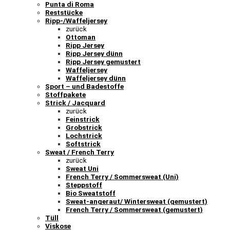
Punta di Roma
Reststücke
Ripp-/Waffeljersey
zurück
Ottoman
Ripp Jersey
Ripp Jersey dünn
Ripp Jersey gemustert
Waffeljersey
Waffeljersey dünn
Sport – und Badestoffe
Stoffpakete
Strick / Jacquard
zurück
Feinstrick
Grobstrick
Lochstrick
Softstrick
Sweat / French Terry
zurück
Sweat Uni
French Terry / Sommersweat (Uni)
Steppstoff
Bio Sweatstoff
Sweat-angeraut/ Wintersweat (gemustert)
French Terry / Sommersweat (gemustert)
Tüll
Viskose