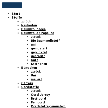
Start
Stoffe
zurück
Neuheiten
Baumwollfleece
Baumwolle / Popeline
zurück
Bio Baumwollstoff
uni
gemustert
gepunktet
gestreift
Karo
Sternchen
Bündchen
zurück
Uni
meliert
Canvas
Cordstoffe
zurück
Cord Jersey
Breitcord
Feincord
Cordstoffe gemustert