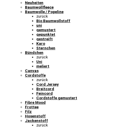
Neuheiten
Baumwollfleece
Baumwolle / Popeline
zurück
Bio Baumwollstoff
uni
gemustert
gepunktet
gestreift
Karo
Sternchen
Bündchen
zurück
Uni
meliert
Canvas
Cordstoffe
zurück
Cord Jersey
Breitcord
Feincord
Cordstoffe gemustert
Fibre Mood
Frottee
Filz
Hosenstoff
Jackenstoff
zurück