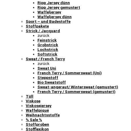
Ripp Jersey dünn
Ripp Jersey gemustert
Waffeljersey
Waffeljersey dünn
Sport – und Badestoffe
Stoffpakete
Strick / Jacquard
zurück
Feinstrick
Grobstrick
Lochstrick
Softstrick
Sweat / French Terry
zurück
Sweat Uni
French Terry / Sommersweat (Uni)
Steppstoff
Bio Sweatstoff
Sweat-angeraut/ Wintersweat (gemustert)
French Terry / Sommersweat (gemustert)
Tüll
Viskose
Viskosejersey
Waffelpiqué
Weihnachtsstoffe
% Sale %
Stoffproben
Stofflexikon