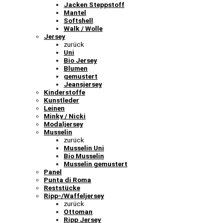
Jacken Steppstoff
Mantel
Softshell
Walk / Wolle
Jersey
zurück
Uni
Bio Jersey
Blumen
gemustert
Jeansjersey
Kinderstoffe
Kunstleder
Leinen
Minky / Nicki
Modaljersey
Musselin
zurück
Musselin Uni
Bio Musselin
Musselin gemustert
Panel
Punta di Roma
Reststücke
Ripp-/Waffeljersey
zurück
Ottoman
Ripp Jersey