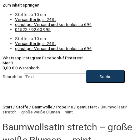
Zum Inhalt springen
Stoffe ab 10 cm
Versandfertig in 24St
günstiger Versand und kostenlos ab 69€
01522 / 92 60 995
Stoffe ab 10 cm
Versandfertig in 24St
günstiger Versand und kostenlos ab 69€
Whatsapp
Instagram
Facebook-f
Pinterest
Menü
0,00
€
0
Warenkorb
Search for:
Start
/
Stoffe
/
Baumwolle / Popeline
/
gemustert
/ Baumwollsatin
stretch – große weiße Blumen – mint
Baumwollsatin stretch – große