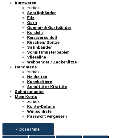
Kurzwaren
zurück
Schrägbänder
Filz
Garn
Gummi- & Gurtbänder
Kordeln
Reissverschluß
Rüschen/ Spitze
Satinbänder
Schnittmusterpapier
Vlieseline
Webbänder / Zackenlitze
Handmade
zurück
Neuheiten
Kuscheltiere
Schultüte / Kitatüte
Schnittmuster
Mein Konto
zurück
Konto-Details
Wunschliste
Passwort vergessen
× Close Panel