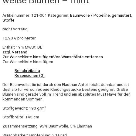
weiße Blumen – mint
Artikelnummer:
121-001
Kategorien:
Baumwolle / Popeline
,
gemustert
,
Stoffe
Nicht vorrätig
12,90
€
pro Meter
Enthält 19% MwSt. DE
zzgl.
Versand
Zur Wunschliste hinzufügen
Von Wunschliste entfernen
Zur Wunschliste hinzufügen
Beschreibung
Rezensionen (0)
Der Baumwollsatin ist durch den Elasthan Anteil leicht dehnbar und ist
deshalb für verschiedene Kleidungsstücke bestens geeignet. Große
Blumen sind gerade voll im Trend und ein absolutes Must Have für den
kommenden Sommer.
Stoffgewicht: 190 g/m²
Stoffbreite: 145 cm
Zusammensetzung: 95% Baumwolle, 5% Elasthan
Waschbarkeit Empfehlung: 30 Grad