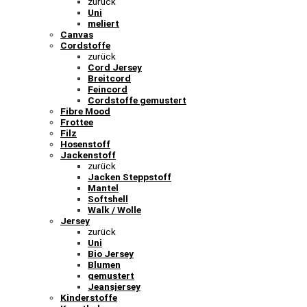
zurück
Uni
meliert
Canvas
Cordstoffe
zurück
Cord Jersey
Breitcord
Feincord
Cordstoffe gemustert
Fibre Mood
Frottee
Filz
Hosenstoff
Jackenstoff
zurück
Jacken Steppstoff
Mantel
Softshell
Walk / Wolle
Jersey
zurück
Uni
Bio Jersey
Blumen
gemustert
Jeansjersey
Kinderstoffe