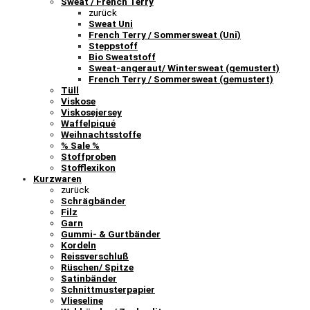
Sweat / French Terry
zurück
Sweat Uni
French Terry / Sommersweat (Uni)
Steppstoff
Bio Sweatstoff
Sweat-angeraut/ Wintersweat (gemustert)
French Terry / Sommersweat (gemustert)
Tüll
Viskose
Viskosejersey
Waffelpiqué
Weihnachtsstoffe
% Sale %
Stoffproben
Stofflexikon
Kurzwaren
zurück
Schrägbänder
Filz
Garn
Gummi- & Gurtbänder
Kordeln
Reissverschluß
Rüschen/ Spitze
Satinbänder
Schnittmusterpapier
Vlieseline