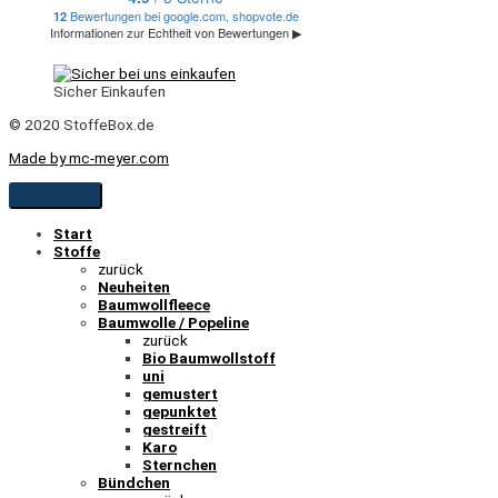
Sicher Einkaufen
© 2020 StoffeBox.de
Made by mc-meyer.com
Start
Stoffe
zurück
Neuheiten
Baumwollfleece
Baumwolle / Popeline
zurück
Bio Baumwollstoff
uni
gemustert
gepunktet
gestreift
Karo
Sternchen
Bündchen