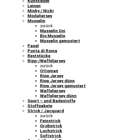
Kunstleder
Leinen
Minky / Nicki
Modaljersey
Musselin
zurück
Musselin Uni
Bio Musselin
Musselin gemustert
Panel
Punta di Roma
Reststücke
Ripp-/Waffeljersey
zurück
Ottoman
Ripp Jersey
Ripp Jersey dünn
Ripp Jersey gemustert
Waffeljersey
Waffeljersey dünn
Sport – und Badestoffe
Stoffpakete
Strick / Jacquard
zurück
Feinstrick
Grobstrick
Lochstrick
Softstrick