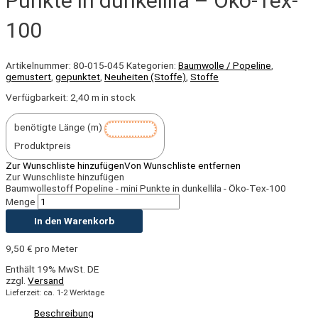
Punkte in dunkellila – Öko-Tex-
100
Artikelnummer:
80-015-045
Kategorien:
Baumwolle / Popeline
,
gemustert
,
gepunktet
,
Neuheiten (Stoffe)
,
Stoffe
Verfügbarkeit:
2,40 m in stock
benötigte Länge (m)
Produktpreis
Zur Wunschliste hinzufügen
Von Wunschliste entfernen
Zur Wunschliste hinzufügen
Baumwollestoff Popeline - mini Punkte in dunkellila - Öko-Tex-100
Menge
In den Warenkorb
9,50
€
pro Meter
Enthält 19% MwSt. DE
zzgl.
Versand
Lieferzeit: ca. 1-2 Werktage
Beschreibung