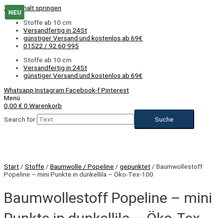
Zum Inhalt springen
NEU
Stoffe ab 10 cm
Versandfertig in 24St
günstiger Versand und kostenlos ab 69€
01522 / 92 60 995
Stoffe ab 10 cm
Versandfertig in 24St
günstiger Versand und kostenlos ab 69€
Whatsapp
Instagram
Facebook-f
Pinterest
Menü
0,00
€
0
Warenkorb
Search for:
NEU
Start
/
Stoffe
/
Baumwolle / Popeline
/
gepunktet
/ Baumwollestoff
Popeline – mini Punkte in dunkellila – Öko-Tex-100
Baumwollestoff Popeline – mini