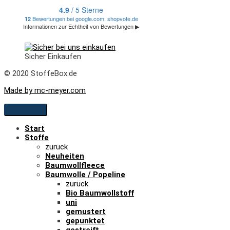
Sicher Einkaufen
© 2020 StoffeBox.de
Made by mc-meyer.com
Start
Stoffe
zurück
Neuheiten
Baumwollfleece
Baumwolle / Popeline
zurück
Bio Baumwollstoff
uni
gemustert
gepunktet
gestreift