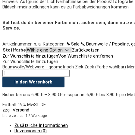
Hinweis: Aufgrund der Lichtverhältnisse bei der Produktfotografie
Bildschirmeinstellungen kann es zu Farbabweichungen kommen.
Solltest du dir bei einer Farbe nicht sicher sein, dann nutz
Service.
Artikelnummer:
n. a.
Kategorien:
% Sale %
,
Baumwolle / Popeline
,
g
Stofffarbe
Zurücksetzen
Zur Wunschliste hinzufügen
Von Wunschliste entfernen
Zur Wunschliste hinzufügen
Baumwolle/Webware - geometrisch Zick Zack (Farbe wählbar) Me
In den Warenkorb
Bisher bei uns
6,90
€
–
8,90
€
Preisspanne: 6,90 € bis 8,90 €
pro Met
Enthält 19% MwSt. DE
zzgl.
Versand
Lieferzeit: ca. 1-2 Werktage
Zusätzliche Informationen
Rezensionen (0)