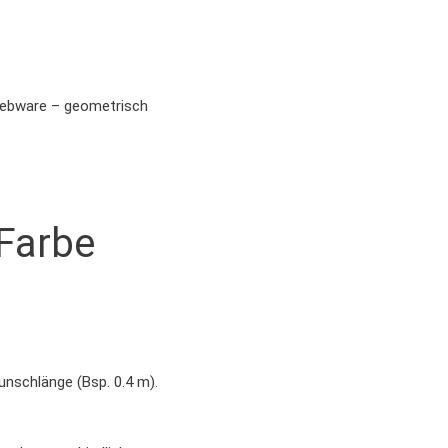
ebware – geometrisch
Farbe
unschlänge (Bsp. 0.4 m).