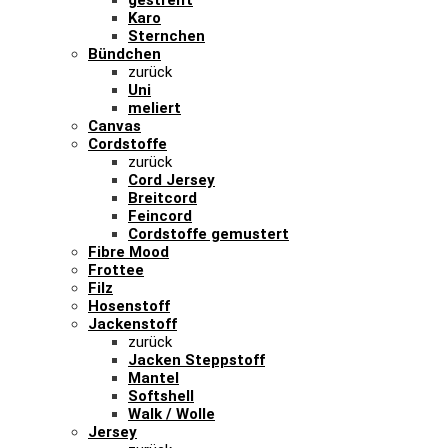
Karo
Sternchen
Bündchen
zurück
Uni
meliert
Canvas
Cordstoffe
zurück
Cord Jersey
Breitcord
Feincord
Cordstoffe gemustert
Fibre Mood
Frottee
Filz
Hosenstoff
Jackenstoff
zurück
Jacken Steppstoff
Mantel
Softshell
Walk / Wolle
Jersey