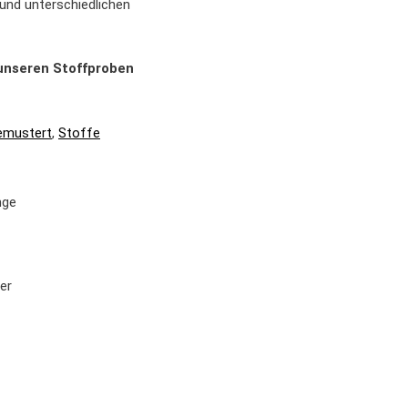
 und unterschiedlichen
e unseren Stoffproben
emustert
,
Stoffe
nge
er