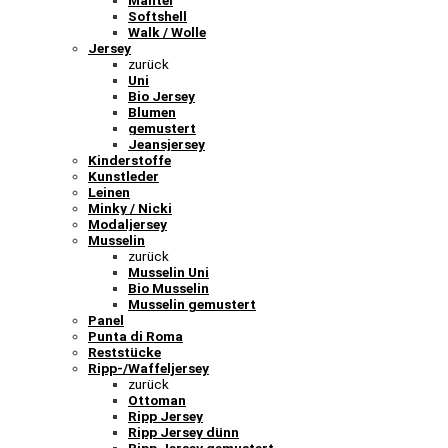
Softshell
Walk / Wolle
Jersey
zurück
Uni
Bio Jersey
Blumen
gemustert
Jeansjersey
Kinderstoffe
Kunstleder
Leinen
Minky / Nicki
Modaljersey
Musselin
zurück
Musselin Uni
Bio Musselin
Musselin gemustert
Panel
Punta di Roma
Reststücke
Ripp-/Waffeljersey
zurück
Ottoman
Ripp Jersey
Ripp Jersey dünn
Ripp Jersey gemustert