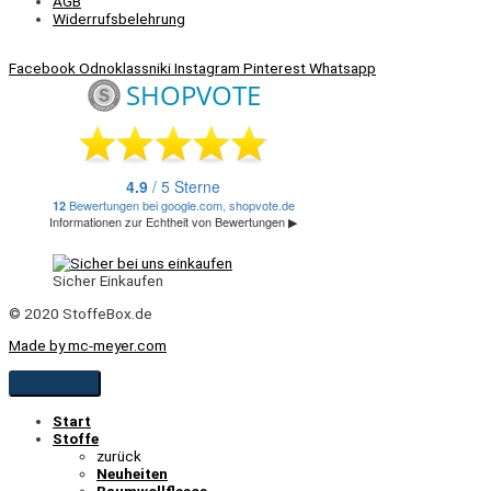
AGB
Widerrufsbelehrung
Facebook
Odnoklassniki
Instagram
Pinterest
Whatsapp
Sicher Einkaufen
© 2020 StoffeBox.de
Made by mc-meyer.com
Start
Stoffe
zurück
Neuheiten
Baumwollfleece