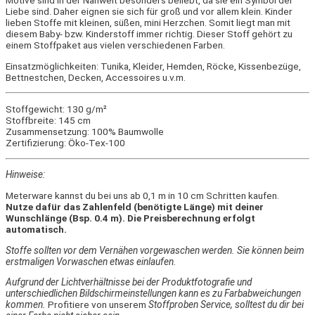
Motive sind in der Nähwelt besonders beliebt, da sie ein Symbol der
Liebe sind. Daher eignen sie sich für groß und vor allem klein. Kinder
lieben Stoffe mit kleinen, süßen, mini Herzchen. Somit liegt man mit
diesem Baby- bzw. Kinderstoff immer richtig. Dieser Stoff gehört zu
einem Stoffpaket aus vielen verschiedenen Farben.
Einsatzmöglichkeiten: Tunika, Kleider, Hemden, Röcke, Kissenbezüge,
Bettnestchen, Decken, Accessoires u.v.m.
Stoffgewicht: 130 g/m²
Stoffbreite: 145 cm
Zusammensetzung: 100% Baumwolle
Zertifizierung: Öko-Tex-100
Hinweise:
Meterware kannst du bei uns ab 0,1 m in 10 cm Schritten kaufen.
Nutze dafür das Zahlenfeld (benötigte Länge) mit deiner
Wunschlänge (Bsp. 0.4 m). Die Preisberechnung erfolgt
automatisch.
Stoffe sollten vor dem Vernähen vorgewaschen werden. Sie können beim
erstmaligen Vorwaschen etwas einlaufen.
Aufgrund der Lichtverhältnisse bei der Produktfotografie und
unterschiedlichen Bildschirmeinstellungen kann es zu Farbabweichungen
kommen.
Profitiere von unserem
Stoffproben Service, solltest du dir bei