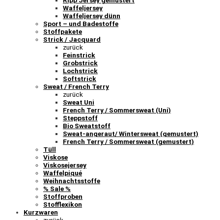
Waffeljersey
Waffeljersey dünn
Sport – und Badestoffe
Stoffpakete
Strick / Jacquard
zurück
Feinstrick
Grobstrick
Lochstrick
Softstrick
Sweat / French Terry
zurück
Sweat Uni
French Terry / Sommersweat (Uni)
Steppstoff
Bio Sweatstoff
Sweat-angeraut/ Wintersweat (gemustert)
French Terry / Sommersweat (gemustert)
Tüll
Viskose
Viskosejersey
Waffelpiqué
Weihnachtsstoffe
% Sale %
Stoffproben
Stofflexikon
Kurzwaren
zurück