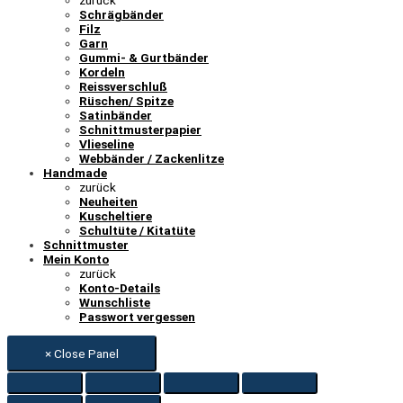
Schrägbänder
Filz
Garn
Gummi- & Gurtbänder
Kordeln
Reissverschluß
Rüschen/ Spitze
Satinbänder
Schnittmusterpapier
Vlieseline
Webbänder / Zackenlitze
Handmade
zurück
Neuheiten
Kuscheltiere
Schultüte / Kitatüte
Schnittmuster
Mein Konto
zurück
Konto-Details
Wunschliste
Passwort vergessen
× Close Panel