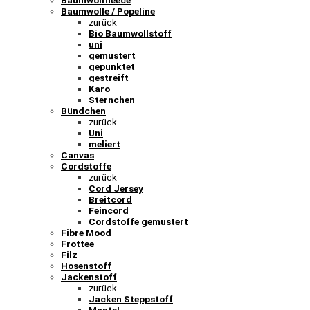
Baumwolle / Popeline
zurück
Bio Baumwollstoff
uni
gemustert
gepunktet
gestreift
Karo
Sternchen
Bündchen
zurück
Uni
meliert
Canvas
Cordstoffe
zurück
Cord Jersey
Breitcord
Feincord
Cordstoffe gemustert
Fibre Mood
Frottee
Filz
Hosenstoff
Jackenstoff
zurück
Jacken Steppstoff
Mantel