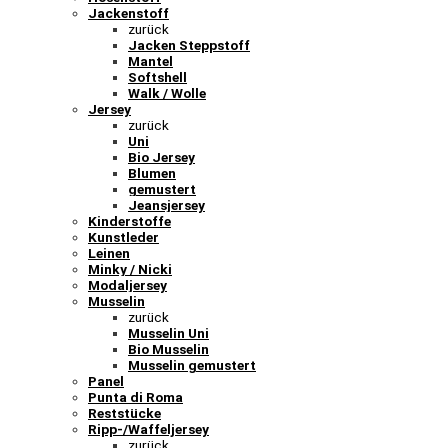
Jackenstoff
zurück
Jacken Steppstoff
Mantel
Softshell
Walk / Wolle
Jersey
zurück
Uni
Bio Jersey
Blumen
gemustert
Jeansjersey
Kinderstoffe
Kunstleder
Leinen
Minky / Nicki
Modaljersey
Musselin
zurück
Musselin Uni
Bio Musselin
Musselin gemustert
Panel
Punta di Roma
Reststücke
Ripp-/Waffeljersey
zurück