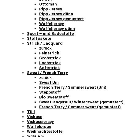
Ottoman
Ripp Jersey
Ripp Jersey dünn
Ripp Jersey gemustert
Waffeljersey
Waffeljersey dünn
Sport – und Badestoffe
Stoffpakete
Strick / Jacquard
zurück
Feinstrick
Grobstrick
Lochstrick
Softstrick
Sweat / French Terry
zurück
Sweat Uni
French Terry / Sommersweat (Uni)
Steppstoff
Bio Sweatstoff
Sweat-angeraut/ Wintersweat (gemustert)
French Terry / Sommersweat (gemustert)
Tüll
Viskose
Viskosejersey
Waffelpiqué
Weihnachtsstoffe
% Sale %