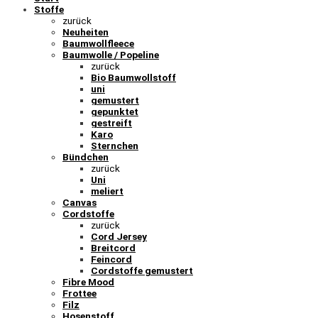
Stoffe
zurück
Neuheiten
Baumwollfleece
Baumwolle / Popeline
zurück
Bio Baumwollstoff
uni
gemustert
gepunktet
gestreift
Karo
Sternchen
Bündchen
zurück
Uni
meliert
Canvas
Cordstoffe
zurück
Cord Jersey
Breitcord
Feincord
Cordstoffe gemustert
Fibre Mood
Frottee
Filz
Hosenstoff