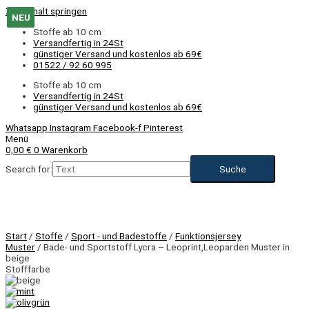
Zum Inhalt springen
NEU
NEU
NEU
NEU
NEU
NEU
NEU
NEU
NEU
Stoffe ab 10 cm
Versandfertig in 24St
günstiger Versand und kostenlos ab 69€
01522 / 92 60 995
Stoffe ab 10 cm
Versandfertig in 24St
günstiger Versand und kostenlos ab 69€
Whatsapp
Instagram
Facebook-f
Pinterest
Menü
0,00
€
0
Warenkorb
Search for:
NEU
Start
/
Stoffe
/
Sport - und Badestoffe
/
Funktionsjersey
Muster
/ Bade- und Sportstoff Lycra – Leoprint,Leoparden Muster in
beige
Stofffarbe