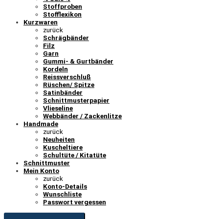
Stoffproben
Stofflexikon
Kurzwaren
zurück
Schrägbänder
Filz
Garn
Gummi- & Gurtbänder
Kordeln
Reissverschluß
Rüschen/ Spitze
Satinbänder
Schnittmusterpapier
Vlieseline
Webbänder / Zackenlitze
Handmade
zurück
Neuheiten
Kuscheltiere
Schultüte / Kitatüte
Schnittmuster
Mein Konto
zurück
Konto-Details
Wunschliste
Passwort vergessen